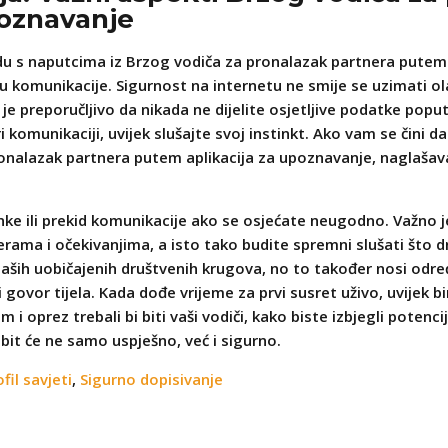
poznavanje
ladu s naputcima iz Brzog vodiča za pronalazak partnera putem
nu komunikacije. Sigurnost na internetu ne smije se uzimati 
 preporučljivo da nikada ne dijelite osjetljive podatke poput
Pri komunikaciji, uvijek slušajte svoj instinkt. Ako vam se čini 
onalazak partnera putem aplikacija za upoznavanje, naglašav
anke ili prekid komunikacije ako se osjećate neugodno. Važno j
erama i očekivanjima, a isto tako budite spremni slušati što d
ih uobičajenih društvenih krugova, no to također nosi određ
ovor tijela. Kada dođe vrijeme za prvi susret uživo, uvijek bir
um i oprez trebali bi biti vaši vodiči, kako biste izbjegli potenc
bit će ne samo uspješno, već i sigurno.
ofil savjeti
,
Sigurno dopisivanje