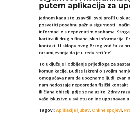
putem aplikacija za u
Jednom kada ste usavršili svoj profil u sk
posvetiti posebnu pažnju sigurnosti i nači
informacije s nepoznatim osobama. Stoga je
kartica ili drugih financijskih informacija. 
kontakt. U sklopu ovog Brzog vodiča za pr
razumijevanja da je u redu reći ‘ne’.
To uključuje i odbijanje prijedloga za sast
komunikacije. Budite iskreni o svojim namj
omogućava nam da upoznamo ljudi izvan naš
nam nedostaje neposredan fizički kontakt i g
ili člana obitelji gdje se nalazite. Zdrav raz
vaše iskustvo u svijetu online upoznavanja 
Tagovi:
Aplikacije ljubav
,
Online spojevi
,
Pr