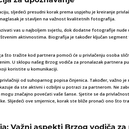
ciju, sljedeći presudni korak prema uspjehu je kreiranje privl
naglasak je stavljen na važnost kvalitetnih fotografija.
ikazivati vas u najboljem svjetlu, dok dodatne fotografije nude
društvenim aktivnostima. Biografija je također ključan segment v
oga što tražite kod partnera pomoći će u privlačenju osoba slič
stvenim. U sklopu našeg Brzog vodiča za pronalazak partnera p
koji koristite u komunikaciji.
 privlačniji od suhoparnog popisa činjenica. Također, važno je 
okazuje da ste aktivni i ozbiljni u potrazi za partnerom. Ne zab
mogu značajno povećati vaše šanse. Sjetite se da privlačnost n
slike. Slijedeći ove smjernice, korak ste bliže pronaći ono što t
ja: Važni aspekti Brzog vodiča za