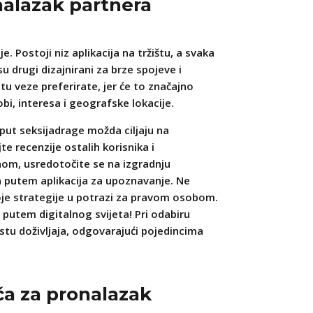
nalazak partnera
. Postoji niz aplikacija na tržištu, a svaka
su drugi dizajnirani za brze spojeve i
tu veze preferirate, jer će to značajno
i, interesa i geografske lokacije.
oput seksijadrage možda ciljaju na
e recenzije ostalih korisnika i
dnom, usredotočite se na izgradnju
a putem aplikacija za upoznavanje. Ne
voje strategije u potrazi za pravom osobom.
 putem digitalnog svijeta! Pri odabiru
stu doživljaja, odgovarajući pojedincima
iča za pronalazak