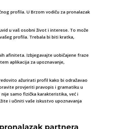
ačnog profila. U Brzom vodiču za pronalazak
 uvid u vaš osobni život i interese. To može
ašeg profila. Trebala bi biti kratka,
nih afiniteta. Izbjegavajte uobičajene fraze
utem aplikacija za upoznavanje,
redovito ažurirati profil kako bi odražavao
oravite provjeriti pravopis i gramatiku u
ije samo fizička karakteristika, već i
ražite i učiniti vaše iskustvo upoznavanja
 pronalazak partnera