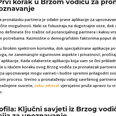
 Prvi korak u Brzom vodiču za pro
poznavanje
 pronalasku partnera je odabir prave aplikacije za upoznavanje
azličite mogućnosti. Neki se fokusiraju na dugotrajne veze, dok 
 definirate što tražite od potencijalnog partnera i kakvu vrs
šim potrebama. Razmislite o demografskim faktorima poput dob
 širokim spektrom korisnika, dok specijalizirane aplikacije p
oga, ne zanemarujte sigurnosne aspekte i privatnost; pročitajt
plikacije. Kada odaberete aplikaciju koja vam se čini prikla
više u idućem koraku ovog Brzog vodiča za pronalazak partner
 za upoznavanje mogu varirati i budite spremni prilagoditi s
 ovom procesu. Sretno u pronalaženju vašeg savršenog partnera
začinjene susrete,
seksi adresar
vjerojatno pruža upravo tu vr
p.
fila: Ključni savjeti iz Brzog vod
cija za upoznavanje