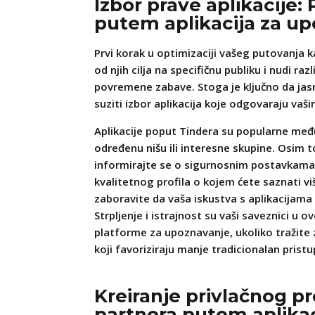
Izbor prave aplikacije:
putem aplikacija za u
Prvi korak u optimizaciji vašeg putovanja ka
od njih cilja na specifičnu publiku i nudi r
povremene zabave. Stoga je ključno da jasno
suziti izbor aplikacija koje odgovaraju va
Aplikacije poput Tindera su popularne među
određenu nišu ili interesne skupine. Osim t
informirajte se o sigurnosnim postavkama a
kvalitetnog profila o kojem ćete saznati 
zaboravite da vaša iskustva s aplikacijama
Strpljenje i istrajnost su vaši saveznici u
platforme za upoznavanje, ukoliko tražite 
koji favoriziraju manje tradicionalan pristu
Kreiranje privlačnog pro
partnera putem aplika