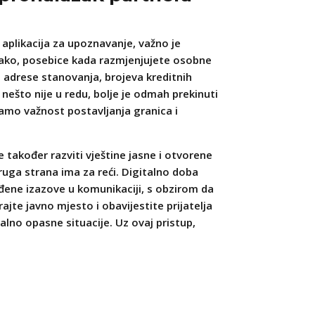
 aplikacija za upoznavanje, važno je
olako, posebice kada razmjenjujete osobne
 adrese stanovanja, brojeva kreditnih
da nešto nije u redu, bolje je odmah prekinuti
amo važnost postavljanja granica i
e također razviti vještine jasne i otvorene
ruga strana ima za reći. Digitalno doba
ene izazove u komunikaciji, s obzirom da
ajte javno mjesto i obavijestite prijatelja
ijalno opasne situacije. Uz ovaj pristup,