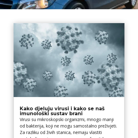
Kako djeluju virusi i kako se naš
imunološki sustav brani
Virusi su mikroskopski organizmi, mnogo manji
od bakterija, koji ne mogu samostalno preživjeti.
Za razliku od živih stanica, nemaju vlastiti