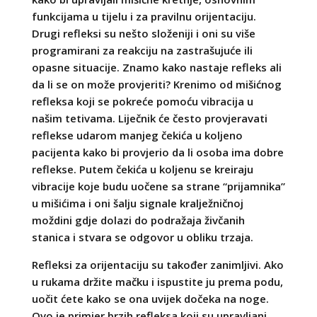
funkcijama u tijelu i za pravilnu orijentaciju.
Drugi refleksi su nešto složeniji i oni su više
programirani za reakciju na zastrašujuće ili
opasne situacije. Znamo kako nastaje refleks ali
da li se on može provjeriti? Krenimo od mišićnog
refleksa koji se pokreće pomoću vibracija u
našim tetivama. Liječnik će često provjeravati
reflekse udarom manjeg čekića u koljeno
pacijenta kako bi provjerio da li osoba ima dobre
reflekse. Putem čekića u koljenu se kreiraju
vibracije koje budu uočene sa strane “prijamnika”
u mišićima i oni šalju signale kralježničnoj
moždini gdje dolazi do podražaja živčanih
stanica i stvara se odgovor u obliku trzaja.
Refleksi za orijentaciju su također zanimljivi. Ako
u rukama držite mačku i ispustite ju prema podu,
uočit ćete kako se ona uvijek dočeka na noge.
Ovo je primjer brzih refleksa koji su upravljani