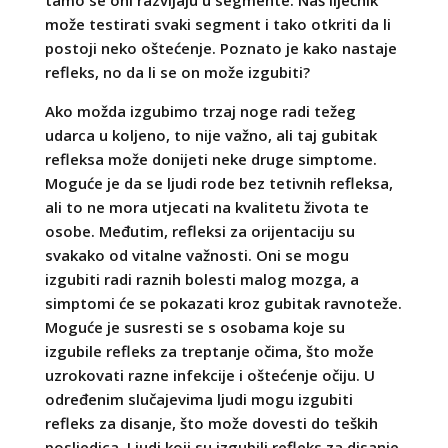
tamo se oni razvijaju u segmente. Naš liječnik
može testirati svaki segment i tako otkriti da li
postoji neko oštećenje. Poznato je kako nastaje
refleks, no da li se on može izgubiti?
Ako možda izgubimo trzaj noge radi težeg
udarca u koljeno, to nije važno, ali taj gubitak
refleksa može donijeti neke druge simptome.
Moguće je da se ljudi rode bez tetivnih refleksa,
ali to ne mora utjecati na kvalitetu života te
osobe. Međutim, refleksi za orijentaciju su
svakako od vitalne važnosti. Oni se mogu
izgubiti radi raznih bolesti malog mozga, a
simptomi će se pokazati kroz gubitak ravnoteže.
Moguće je susresti se s osobama koje su
izgubile refleks za treptanje očima, što može
uzrokovati razne infekcije i oštećenje očiju. U
određenim slučajevima ljudi mogu izgubiti
refleks za disanje, što može dovesti do teških
posljedica. Ljudi koji su izgubili refleks za disanje