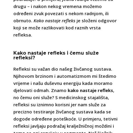
drugu – i nakon nekog vremena možemo
određeni zvuk povezati s nekom radnjom, ili
obrnuto.
Kako nastaje refleks
je složeni odgovor
koji se može razlikovati kod raznih vrsta
refleksa.
Kako nastaje refleks i čemu služe
refleksi?
Refleksi su važan dio našeg živčanog sustava.
Njihovom brzinom i automatizmom mi štedimo
vrijeme i našu duševnu energiju kada moramo
djelovati odmah. Znamo
kako nastaje refleks
,
no čemu oni služe? S medicinskog stajališta,
refleksi su iznimno korisni jer nam služe za
precizno testiranje živčanog sustava kada se
dogode određene poteškoće. U primjeru, tetivni
refleksi javljaju podražaj kralježničnoj moždini i