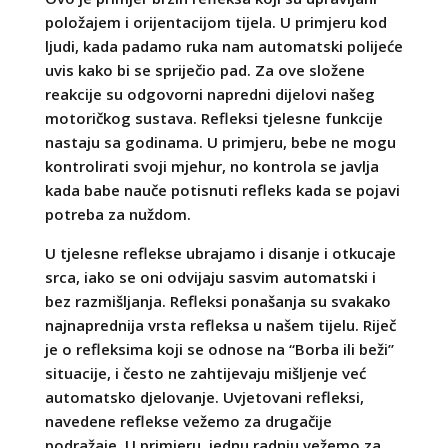
položajem i orijentacijom tijela. U primjeru kod
ljudi, kada padamo ruka nam automatski polijeće
uvis kako bi se spriječio pad. Za ove složene
reakcije su odgovorni napredni dijelovi našeg
motoričkog sustava. Refleksi tjelesne funkcije
nastaju sa godinama. U primjeru, bebe ne mogu
kontrolirati svoji mjehur, no kontrola se javlja
kada babe nauče potisnuti refleks kada se pojavi
potreba za nuždom.
U tjelesne reflekse ubrajamo i disanje i otkucaje
srca, iako se oni odvijaju sasvim automatski i
bez razmišljanja. Refleksi ponašanja su svakako
najnaprednija vrsta refleksa u našem tijelu. Riječ
je o refleksima koji se odnose na “Borba ili beži”
situacije, i često ne zahtijevaju mišljenje već
automatsko djelovanje. Uvjetovani refleksi,
navedene reflekse vežemo za drugačije
podražaje. U primjeru, jednu radnju vežemo za