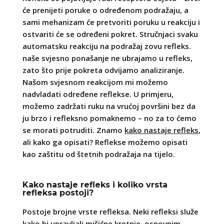
će prenijeti poruke o određenom podražaju, a
sami mehanizam će pretvoriti poruku u reakciju i
ostvariti će se određeni pokret. Stručnjaci svaku
automatsku reakciju na podražaj zovu refleks.
naše svjesno ponašanje ne ubrajamo u refleks,
zato što prije pokreta odvijamo analiziranje.
Našom svjesnom reakcijom mi možemo
nadvladati određene reflekse. U primjeru,
možemo zadržati ruku na vrućoj površini bez da
ju brzo i refleksno pomaknemo – no za to ćemo
se morati potruditi. Znamo
kako nastaje refleks
,
ali kako ga opisati? Reflekse možemo opisati
kao zaštitu od štetnih podražaja na tijelo.
Kako nastaje refleks i koliko vrsta
refleksa postoji?
Postoje brojne vrste refleksa. Neki refleksi služe
kako bi upravljali mišićne kretnje, osnovnim