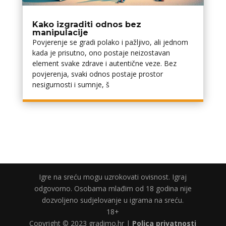
Kako izgraditi odnos bez
manipulacije
Povjerenje se gradi polako i pažljivo, ali jednom
kada je prisutno, ono postaje neizostavan
element svake zdrave i autentične veze. Bez
povjerenja, svaki odnos postaje prostor
nesigurnosti i sumnje, š
Igre na sreću mogu uzrokovati ovisnost. Igraj
odgovorno. Osobama mlađim od 18 godina nije
dozvoljeno sudjelovanje u igrama na sreću.
18+
Copyright © 2023 gradimo.hr |
Polica privatnosti