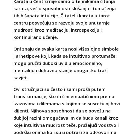
Karata u Centru nije samo o tehnikama čitanja
karata, već o sposobnosti slušanja i tumačenja
tihih šapata intuicije. Čitatelji karata u tarot
centru posvećuju se razvoju svoje unutarnje
mudrosti kroz meditaciju, introspekciju i
kontinuirano učenje.
Oni znaju da svaka karta nosi višeslojne simbole
i arhetipove koji, kada se intuitivno protumače,
mogu pružiti duboki uvid u emocionalno,
mentalno i duhovno stanje onoga tko traži
savjet.
Ovi stručnjaci su često i sami prošli putem
transformacije, što ih čini empatičnima prema
izazovima i dilemama s kojima se susreću njihovi
klijenti. Njihova sposobnost da se povežu na
dubljoj razini omogućava im da budu kanali kroz
koje intuitivna mudrost teče, pružajući vodstvo i
podršku onima koji su u potrazi za odgovorima.