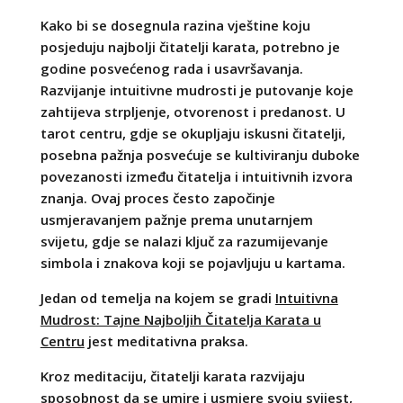
Kako bi se dosegnula razina vještine koju
posjeduju najbolji čitatelji karata, potrebno je
godine posvećenog rada i usavršavanja.
Razvijanje intuitivne mudrosti je putovanje koje
zahtijeva strpljenje, otvorenost i predanost. U
tarot centru, gdje se okupljaju iskusni čitatelji,
posebna pažnja posvećuje se kultiviranju duboke
povezanosti između čitatelja i intuitivnih izvora
znanja. Ovaj proces često započinje
usmjeravanjem pažnje prema unutarnjem
svijetu, gdje se nalazi ključ za razumijevanje
simbola i znakova koji se pojavljuju u kartama.
Jedan od temelja na kojem se gradi
Intuitivna
Mudrost: Tajne Najboljih Čitatelja Karata u
Centru
jest meditativna praksa.
Kroz meditaciju, čitatelji karata razvijaju
sposobnost da se umire i usmjere svoju svijest,