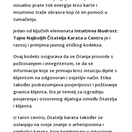
vizualno prate tok energije kroz karte i
intuitivno traže obrasce koji će im pomoći u
tumačenju.
Jedan od ključnih elemenata
Intuitivna Mudrost:
Tajne Najboljih Čitatelja Karata u Centru
je i
razvoj i primjena jasnog etičkog kodeksa.
Ovaj kodeks osigurava da se čitanja provode s
poštovanjem i integritetom, te da se
informacije koje se primaju kroz intuiciju dijele s
klijentom na odgovoran i osjetljiv način. Etika
također podrazumijeva povjerljivost i poštivanje
granica klijenta, što je temelj za izgradnju
povjerenja i otvorenog dijaloga između čitatelja
i klijenta.
U tarot centru, čitatelji karata također se
oslanjaju na svoje znanje o arhetipovima i
simbolici karata, koje kombiniraju s intuicijom