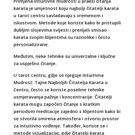
Primjena intuitivne mudrosti u praksi čitanja
karata je umjetnost koju najbolji čitatelji karata
u tarot centru savladavaju s vremenom i
iskustvom. Metode koje koriste kako bi pristupili
dubljim slojevima svijesti i prenijeli smisao
karata svojim klijentima su raznolike i često
personalizirane.
Međutim, neke tehnike su univerzalne i ključne
za uspješno čitanje.
U tarot centru, gdje se njeguje Intuitivna
Mudrost: Tajne Najboljih Čitatelja Karata u
Centru, često se koriste posebne tehnike
usmjeravanja pažnje i koncentracije. Čitatelji
karata mogu započeti čitanje s kratkim
periodom meditacije zajedno s klijentom kako bi
se stvorila smirena atmosfera i otvorio prostor
za intuitivno vođenje. Također, koriste se i
metode vizualizacije, gdje čitatelji karata