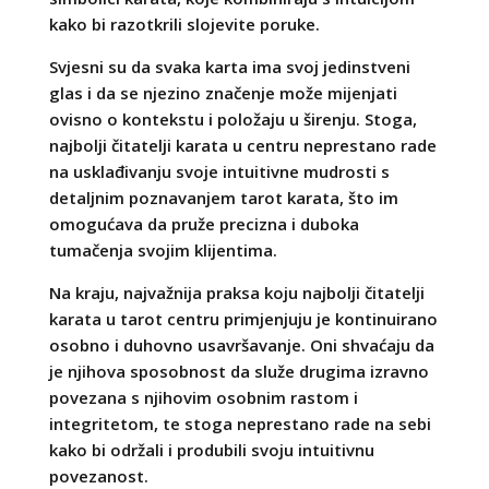
kako bi razotkrili slojevite poruke.
Svjesni su da svaka karta ima svoj jedinstveni
glas i da se njezino značenje može mijenjati
ovisno o kontekstu i položaju u širenju. Stoga,
najbolji čitatelji karata u centru neprestano rade
na usklađivanju svoje intuitivne mudrosti s
detaljnim poznavanjem tarot karata, što im
omogućava da pruže precizna i duboka
tumačenja svojim klijentima.
Na kraju, najvažnija praksa koju najbolji čitatelji
karata u tarot centru primjenjuju je kontinuirano
osobno i duhovno usavršavanje. Oni shvaćaju da
je njihova sposobnost da služe drugima izravno
povezana s njihovim osobnim rastom i
integritetom, te stoga neprestano rade na sebi
kako bi održali i produbili svoju intuitivnu
povezanost.