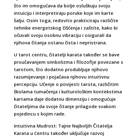
što im omogućava da bolje osluškuju svoju
intuiciju i interpretiraju poruke koje im karte
šalju. Osim toga, redovito prakticiraju različite
tehnike energetskog čišćenja i zaštite, kako bi
očuvali svoju osobnu vibraciju i osigurali da
njihova čitanja ostanu čista i nepristrana.
U tarot centru, čitatelji karata također se bave
proučavanjem simbolizma i filozofije povezane s
tarotom, što dodatno produbljuje njihovo
razumijevanje i pojačava njihovu intuitivnu
percepciju. Učenje o povijesti tarota, različitim
školama tumačenja i kulturološkim kontekstima
kartama daje dodatnu dimenziju i omogućuje
čitateljima da svoje čitanje prilagode svakom
pojedincu s kojim rade.
Intuitivna Mudrost: Tajne Najboljih Čitatelja
Karata u Centru također uključuje razvoj