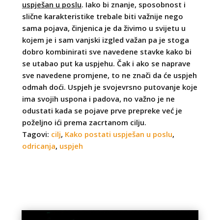
uspješan u poslu
. Iako bi znanje, sposobnost i
slične karakteristike trebale biti važnije nego
sama pojava, činjenica je da živimo u svijetu u
kojem je i sam vanjski izgled važan pa je stoga
dobro kombinirati sve navedene stavke kako bi
se utabao put ka uspjehu. Čak i ako se naprave
sve navedene promjene, to ne znači da će uspjeh
odmah doći. Uspjeh je svojevrsno putovanje koje
ima svojih uspona i padova, no važno je ne
odustati kada se pojave prve prepreke već je
poželjno ići prema zacrtanom cilju.
Tagovi:
cilj
,
Kako postati uspješan u poslu
,
odricanja
,
uspjeh