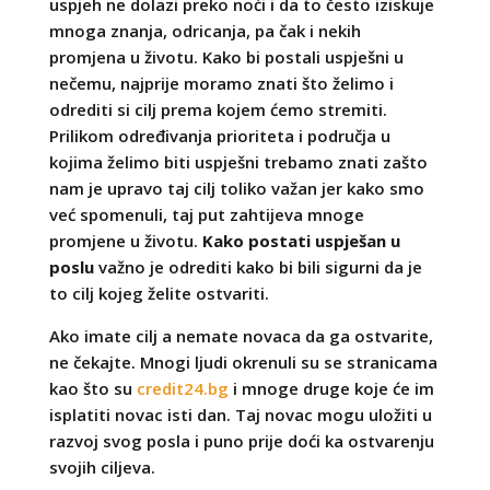
uspjeh ne dolazi preko noći i da to često iziskuje
mnoga znanja, odricanja, pa čak i nekih
promjena u životu. Kako bi postali uspješni u
nečemu, najprije moramo znati što želimo i
odrediti si cilj prema kojem ćemo stremiti.
Prilikom određivanja prioriteta i područja u
kojima želimo biti uspješni trebamo znati zašto
nam je upravo taj cilj toliko važan jer kako smo
već spomenuli, taj put zahtijeva mnoge
promjene u životu.
Kako postati uspješan u
poslu
važno je odrediti kako bi bili sigurni da je
to cilj kojeg želite ostvariti.
Ako imate cilj a nemate novaca da ga ostvarite,
ne čekajte. Mnogi ljudi okrenuli su se stranicama
kao što su
credit24.bg
i mnoge druge koje će im
isplatiti novac isti dan. Taj novac mogu uložiti u
razvoj svog posla i puno prije doći ka ostvarenju
svojih ciljeva.