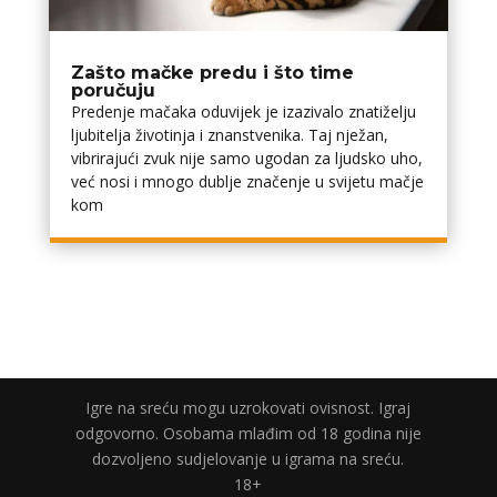
Zašto mačke predu i što time
poručuju
Predenje mačaka oduvijek je izazivalo znatiželju
ljubitelja životinja i znanstvenika. Taj nježan,
vibrirajući zvuk nije samo ugodan za ljudsko uho,
već nosi i mnogo dublje značenje u svijetu mačje
kom
Igre na sreću mogu uzrokovati ovisnost. Igraj
odgovorno. Osobama mlađim od 18 godina nije
dozvoljeno sudjelovanje u igrama na sreću.
18+