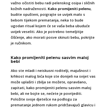
važno očistiti bebu radi pelenskog osipa i sličnih
kožnih nadraženosti.
Kako promijeniti pelenu
,
budite opušteni, poigrajte se uvijek malo s
bebom tijekom prematanja, neka to bude
ugodan ritual kojem će se vaša beba ubuduće
uvijek veseliti. Ako je potrebno temeljitije
čišćenje, ako morati posve skinuti bebu, pokrijte
je ručnikom.
Kako promijeniti pelenu sasvim maloj
bebi
Ako ste mladi i neiskusni roditelji, majušnost i
krhkost malog bića koje ste donijeli na svijet vas
može uplašiti i zbilja se možete, opravdano,
zapitati, kako promijeniti pelenu sasvim maloj
bebi, ali ne bojte se, nećete je povrijediti.
Položite svoje djetešce na podlogu za
prematanje jednom rukom pridržavajući glavicu i