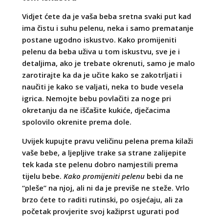
Vidjet ćete da je vaša beba sretna svaki put kad
ima čistu i suhu pelenu, neka i samo prematanje
postane ugodno iskustvo. Kako promijeniti
pelenu da beba uživa u tom iskustvu, sve je i
detaljima, ako je trebate okrenuti, samo je malo
zarotirajte ka da je učite kako se zakotrljati i
naučiti je kako se valjati, neka to bude vesela
igrica. Nemojte bebu povlačiti za noge pri
okretanju da ne iščašite kukiće, dječacima
spolovilo okrenite prema dole.
Uvijek kupujte pravu veličinu pelena prema kilaži
vaše bebe, a ljepljive trake sa strane zalijepite
tek kada ste pelenu dobro namjestili prema
tijelu bebe.
Kako promijeniti pelenu
bebi da ne
“pleše” na njoj, ali ni da je previše ne steže. Vrlo
brzo ćete to raditi rutinski, po osjećaju, ali za
početak provjerite svoj kažiprst ugurati pod