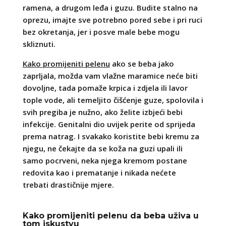
ramena, a drugom leđa i guzu. Budite stalno na
oprezu, imajte sve potrebno pored sebe i pri ruci
bez okretanja, jer i posve male bebe mogu
skliznuti.
Kako promijeniti pelenu
ako se beba jako
zaprljala, možda vam vlažne maramice neće biti
dovoljne, tada pomaže krpica i zdjela ili lavor
tople vode, ali temeljito čišćenje guze, spolovila i
svih pregiba je nužno, ako želite izbjeći bebi
infekcije. Genitalni dio uvijek perite od sprijeda
prema natrag. I svakako koristite bebi kremu za
njegu, ne čekajte da se koža na guzi upali ili
samo pocrveni, neka njega kremom postane
redovita kao i prematanje i nikada nećete
trebati drastičnije mjere.
Kako promijeniti pelenu da beba uživa u
tom iskustvu