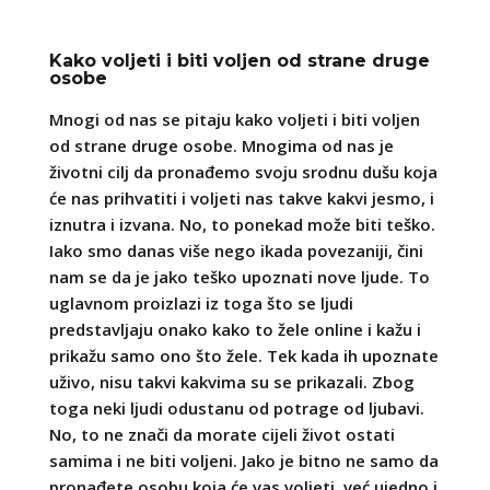
Kako voljeti i biti voljen od strane druge
osobe
Mnogi od nas se pitaju kako voljeti i biti voljen
od strane druge osobe. Mnogima od nas je
životni cilj da pronađemo svoju srodnu dušu koja
će nas prihvatiti i voljeti nas takve kakvi jesmo, i
iznutra i izvana. No, to ponekad može biti teško.
Iako smo danas više nego ikada povezaniji, čini
nam se da je jako teško upoznati nove ljude. To
uglavnom proizlazi iz toga što se ljudi
predstavljaju onako kako to žele online i kažu i
prikažu samo ono što žele. Tek kada ih upoznate
uživo, nisu takvi kakvima su se prikazali. Zbog
toga neki ljudi odustanu od potrage od ljubavi.
No, to ne znači da morate cijeli život ostati
samima i ne biti voljeni. Jako je bitno ne samo da
pronađete osobu koja će vas voljeti, već ujedno i