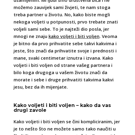
usamljenim. Mi ljudi smo društvena bića i ne
možemo zauvijek sami živjeti, te nam stoga
treba partner u životu. No, kako biste mogli
nekoga voljeti u potpunosti, prvo trebate znati
voljeli sami sebe. To je najteži dio posla, jer
mnogi ne znaju
kako voljeti i biti voljen
. Veoma
je bitno da prvo prihvatite sebe takvi kakvima i
jeste, što znači da prihvatite svoje i prednosti i
mane, svaki centimetar iznutra i izvana. Kako
voljeti i biti voljen od strane vašeg partnera i
bilo koga drugoga u vašem životu znači da
morate i sebe i druge prihvatiti takvima kakvi
jesu, bez da ih mijenjate.
Kako voljeti i biti voljen – kako da vas
drugi zavole
Kako voljeti i biti voljen se čini kompliciranim, jer
je to nešto što ne možete samo tako naučiti u