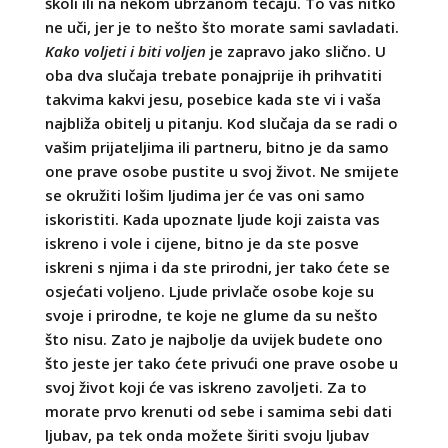
školi ili na nekom ubrzanom tečaju. To vas nitko
ne uči, jer je to nešto što morate sami savladati.
Kako voljeti i biti voljen
je zapravo jako slično. U
oba dva slučaja trebate ponajprije ih prihvatiti
takvima kakvi jesu, posebice kada ste vi i vaša
najbliža obitelj u pitanju. Kod slučaja da se radi o
vašim prijateljima ili partneru, bitno je da samo
one prave osobe pustite u svoj život. Ne smijete
se okružiti lošim ljudima jer će vas oni samo
iskoristiti. Kada upoznate ljude koji zaista vas
iskreno i vole i cijene, bitno je da ste posve
iskreni s njima i da ste prirodni, jer tako ćete se
osjećati voljeno. Ljude privlače osobe koje su
svoje i prirodne, te koje ne glume da su nešto
što nisu. Zato je najbolje da uvijek budete ono
što jeste jer tako ćete privući one prave osobe u
svoj život koji će vas iskreno zavoljeti. Za to
morate prvo krenuti od sebe i samima sebi dati
ljubav, pa tek onda možete širiti svoju ljubav