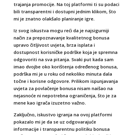
trajanja promocije. Na toj platformi ti su podaci
bili transparentni i dostupni jednim klikom, što
mi je znatno olakšalo planiranje igre.
Iz svog iskustva mogu reći da je najsigurniji
način za prepoznavanje kvalitetnog bonusa
upravo čitljivost uvjeta, brza isplata i
dostupnost korisničke podrške koja je spremna
odgovoriti na sva pitanja. Svaki put kada sam
imao dvojbe oko korištenja određenog bonusa,
podrška mi je u roku od nekoliko minuta dala
točne i korisne odgovore. Prilikom ispunjavanja
uvjeta za povlačenje bonusa nisam naišao na
nejasnoće ni nepotrebna ograničenja, što je za
mene kao igrača izuzetno važno.
Zaključno, iskustvo igranja na ovoj platformi
pokazalo mi je da se uz odgovarajuće
informacije i transparentnu politiku bonusa