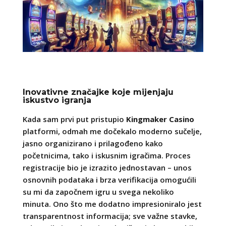
Inovativne značajke koje mijenjaju
iskustvo igranja
Kada sam prvi put pristupio
Kingmaker Casino
platformi, odmah me dočekalo moderno sučelje,
jasno organizirano i prilagođeno kako
početnicima, tako i iskusnim igračima. Proces
registracije bio je izrazito jednostavan – unos
osnovnih podataka i brza verifikacija omogućili
su mi da započnem igru u svega nekoliko
minuta. Ono što me dodatno impresioniralo jest
transparentnost informacija; sve važne stavke,