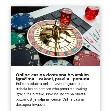
Online casina dostupna hrvatskim
igračima – zakoni, pravila i ponuda
Prilikom odabira online casina, sigurnost bi
trebala biti na samom vrhu prioriteta svakog
igrača iz Hrvatske. Prvo na što treba obratiti
pozornost je valjana licenca. Online casina
dostupna hrvatskim