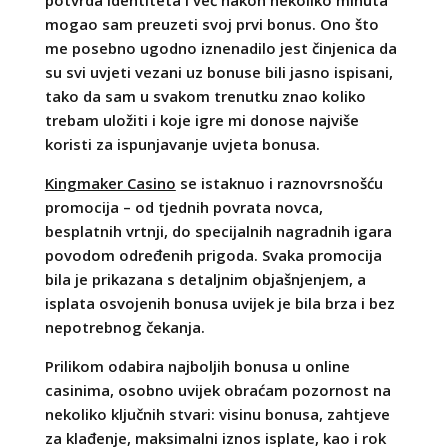
mogao sam preuzeti svoj prvi bonus. Ono što
me posebno ugodno iznenadilo jest činjenica da
su svi uvjeti vezani uz bonuse bili jasno ispisani,
tako da sam u svakom trenutku znao koliko
trebam uložiti i koje igre mi donose najviše
koristi za ispunjavanje uvjeta bonusa.
Kingmaker Casino
se istaknuo i raznovrsnošću
promocija – od tjednih povrata novca,
besplatnih vrtnji, do specijalnih nagradnih igara
povodom određenih prigoda. Svaka promocija
bila je prikazana s detaljnim objašnjenjem, a
isplata osvojenih bonusa uvijek je bila brza i bez
nepotrebnog čekanja.
Prilikom odabira najboljih bonusa u online
casinima, osobno uvijek obraćam pozornost na
nekoliko ključnih stvari: visinu bonusa, zahtjeve
za klađenje, maksimalni iznos isplate, kao i rok