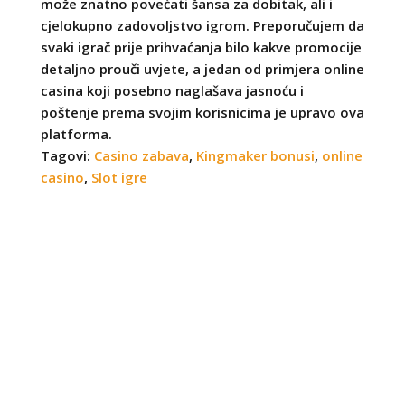
može znatno povećati šansa za dobitak, ali i
cjelokupno zadovoljstvo igrom. Preporučujem da
svaki igrač prije prihvaćanja bilo kakve promocije
detaljno prouči uvjete, a jedan od primjera online
casina koji posebno naglašava jasnoću i
poštenje prema svojim korisnicima je upravo ova
platforma.
Tagovi:
Casino zabava
,
Kingmaker bonusi
,
online
casino
,
Slot igre