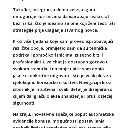
Također, integracija demo verzija igara
omogućuje korisnicima da isprobaju svaki slot
bez rizika, što je idealno za one koji žele testirati
strategije prije ulaganja stvarnog novca.
Kroz više tjedana koje sam proveo isprobavajući
različite opcije, primijetio sam da su tehnička
podrška i pomoć korisnicima izuzetno brzi i
profesionalni. Live chat je dostupan gotovo u
svakom trenutku i na moje upite sam dobio
jasne i konkretne odgovore, što je velik plus za
cjelokupno korisničko iskustvo. Navigacija kroz
izbornik je intuitivna i svaki detalj je dizajniran s
ciljem da igraču olakša snalaženje i pruži osjećaj
sigurnosti.
Na kraju, inovativne značajke poput automatske
evidencije bonusa, mogućnosti postavljanja
osobnih limita i pregledne povijesti transakcija