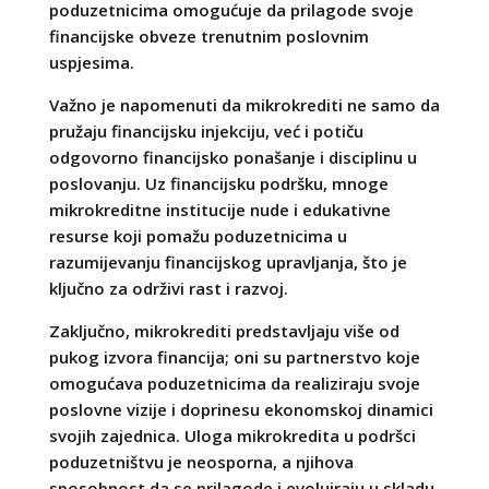
poduzetnicima omogućuje da prilagode svoje
financijske obveze trenutnim poslovnim
uspjesima.
Važno je napomenuti da mikrokrediti ne samo da
pružaju financijsku injekciju, već i potiču
odgovorno financijsko ponašanje i disciplinu u
poslovanju. Uz financijsku podršku, mnoge
mikrokreditne institucije nude i edukativne
resurse koji pomažu poduzetnicima u
razumijevanju financijskog upravljanja, što je
ključno za održivi rast i razvoj.
Zaključno, mikrokrediti predstavljaju više od
pukog izvora financija; oni su partnerstvo koje
omogućava poduzetnicima da realiziraju svoje
poslovne vizije i doprinesu ekonomskoj dinamici
svojih zajednica. Uloga mikrokredita u podršci
poduzetništvu je neosporna, a njihova
sposobnost da se prilagode i evoluiraju u skladu