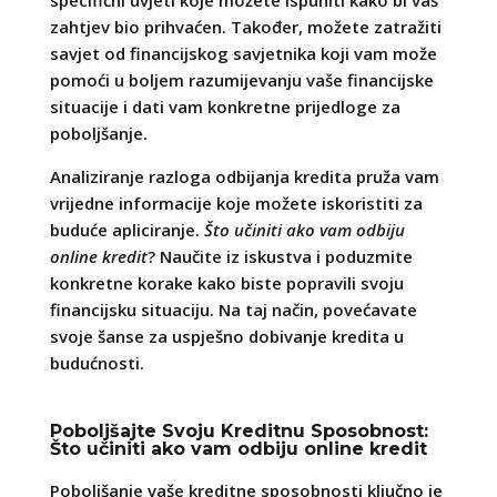
zahtjev bio prihvaćen. Također, možete zatražiti
savjet od financijskog savjetnika koji vam može
pomoći u boljem razumijevanju vaše financijske
situacije i dati vam konkretne prijedloge za
poboljšanje.
Analiziranje razloga odbijanja kredita pruža vam
vrijedne informacije koje možete iskoristiti za
buduće apliciranje.
Što učiniti ako vam odbiju
online kredit
? Naučite iz iskustva i poduzmite
konkretne korake kako biste popravili svoju
financijsku situaciju. Na taj način, povećavate
svoje šanse za uspješno dobivanje kredita u
budućnosti.
Poboljšajte Svoju Kreditnu Sposobnost:
Što učiniti ako vam odbiju online kredit
Poboljšanje vaše kreditne sposobnosti ključno je