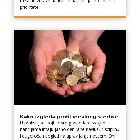
razvijati zdrave financijske navike i jasno definirati
prioritete
Kako izgleda profil idealnog štediše
U praksi ljudi koji dobro gospodare svojim
financijama imaju jasno definirane navike, disciplinu
i dugoročan pogled na upravljanje novcem. Oni