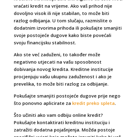
vraćati kredit na vrijeme. Ako vaš prihod nije
dovoljno visok ili nije stabilan, to može biti
razlog odbijanja. U tom slučaju, razmislite o
dodatnim izvorima prihoda ili pokušajte smanjiti
svoje postojeće dugove kako biste povećali
svoju financijsku stabilnost.
Ako ste već zaduženi, to također može
negativno utjecati na vašu sposobnost
dobivanja novog kredita. Kreditne institucije
procjenjuju vašu ukupnu zaduženost i ako je
prevelika, to može biti razlog za odbijanje.
Pokušajte smanjiti postojeće dugove prije nego
što ponovno aplicirate za
kredit preko spleta
.
Što učiniti ako vam odbiju online kredit?
Pokušajte kontaktirati kreditnu instituciju i
zatražiti dodatna pojašnjenja. Možda postoje
specifični uvjeti koje možete ispuniti kako bi vaš