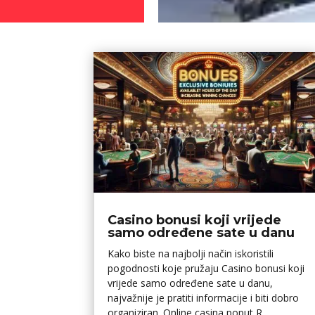
Casino bonusi koji vrijede
samo određene sate u danu
Kako biste na najbolji način iskoristili
pogodnosti koje pružaju Casino bonusi koji
vrijede samo određene sate u danu,
najvažnije je pratiti informacije i biti dobro
organiziran. Online casina poput R