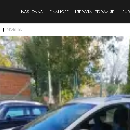
NASLOVNA
FINANCIJE
LJEPOTA I ZDRAVLJE
LJUB