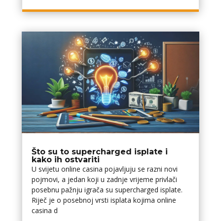
Što su to supercharged isplate i
kako ih ostvariti
U svijetu online casina pojavljuju se razni novi
pojmovi, a jedan koji u zadnje vrijeme privlači
posebnu pažnju igrača su supercharged isplate.
Riječ je o posebnoj vrsti isplata kojima online
casina d