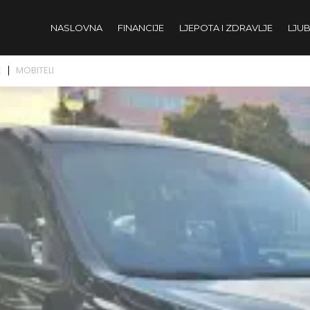
NASLOVNA
FINANCIJE
LJEPOTA I ZDRAVLJE
LJUB