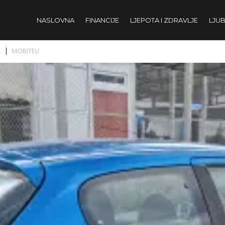
NASLOVNA
FINANCIJE
LJEPOTA I ZDRAVLJE
LJUB