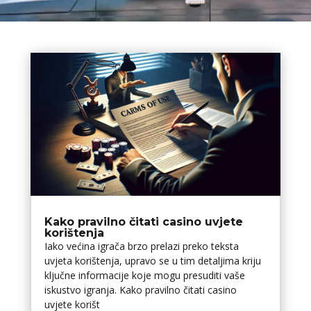
Kako pravilno čitati casino uvjete
korištenja
Iako većina igrača brzo prelazi preko teksta
uvjeta korištenja, upravo se u tim detaljima kriju
ključne informacije koje mogu presuditi vaše
iskustvo igranja. Kako pravilno čitati casino
uvjete korišt