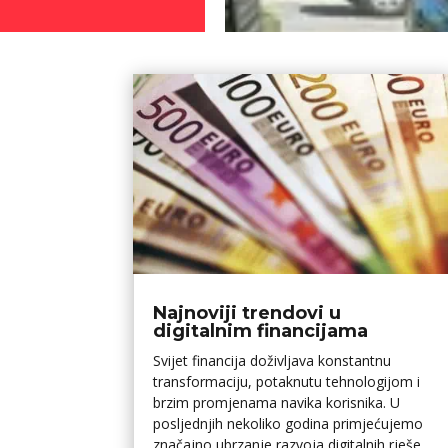
Najnoviji trendovi u
digitalnim financijama
Svijet financija doživljava konstantnu
transformaciju, potaknutu tehnologijom i
brzim promjenama navika korisnika. U
posljednjih nekoliko godina primjećujemo
značajno ubrzanje razvoja digitalnih rješe