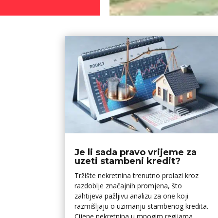
Je li sada pravo vrijeme za
uzeti stambeni kredit?
Tržište nekretnina trenutno prolazi kroz
razdoblje značajnih promjena, što
zahtijeva pažljivu analizu za one koji
razmišljaju o uzimanju stambenog kredita.
Cijene nekretnina u mnogim regijama