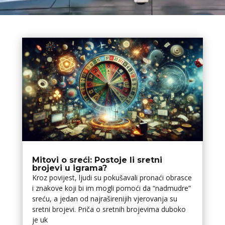
Mitovi o sreći: Postoje li sretni
brojevi u igrama?
Kroz povijest, ljudi su pokušavali pronaći obrasce
i znakove koji bi im mogli pomoći da “nadmudre”
sreću, a jedan od najraširenijih vjerovanja su
sretni brojevi. Priča o sretnih brojevima duboko
je uk