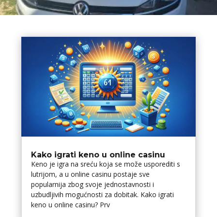
Kako igrati keno u online casinu
Keno je igra na sreću koja se može usporediti s
lutrijom, a u online casinu postaje sve
popularnija zbog svoje jednostavnosti i
uzbudljivih mogućnosti za dobitak. Kako igrati
keno u online casinu? Prv