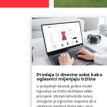
Prodaja iz dnevne sobe kako
oglasnici mijenjaju tržište
U posljednjih desetak godina model
trgovanja na tržištu doživljava velike
promjene. Ubrzani tehnološki razvoj
omogućio je trgovcima i kupcima da iz
udobnosti vlastitog doma lako i brzo