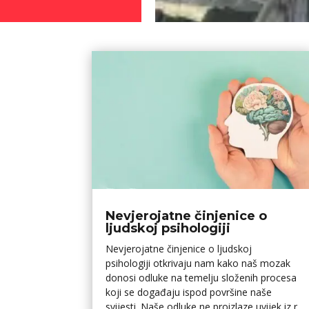
Nevjerojatne činjenice o
ljudskoj psihologiji
Nevjerojatne činjenice o ljudskoj
psihologiji otkrivaju nam kako naš mozak
donosi odluke na temelju složenih procesa
koji se događaju ispod površine naše
svijesti. Naše odluke ne proizlaze uvijek iz r