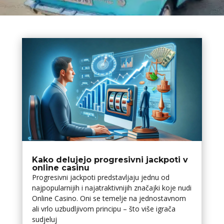
Kako delujejo progresivni jackpoti v
online casinu
Progresivni jackpoti predstavljaju jednu od
najpopularnijih i najatraktivnijih značajki koje nudi
Online Casino. Oni se temelje na jednostavnom
ali vrlo uzbudljivom principu – što više igrača
sudjeluj