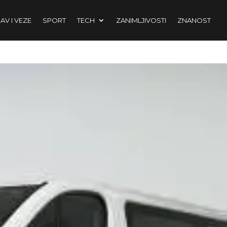
AV I VEZE
SPORT
TECH
ZANIMLJIVOSTI
ZNANOST