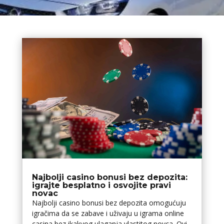
Najbolji casino bonusi bez depozita:
igrajte besplatno i osvojite pravi
novac
Najbolji casino bonusi bez depozita omogućuju
igračima da se zabave i uživaju u igrama online
casina bez ikakvog ulaganja vlastitog novca. Ovi