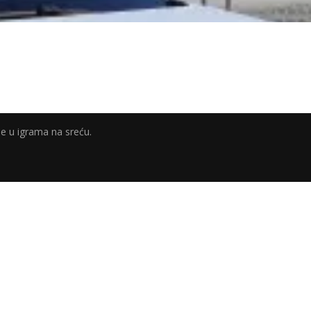
e u igrama na sreću.