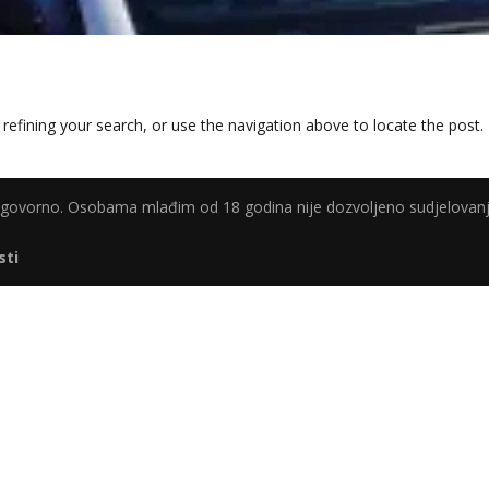
efining your search, or use the navigation above to locate the post.
odgovorno. Osobama mlađim od 18 godina nije dozvoljeno sudjelovanj
sti