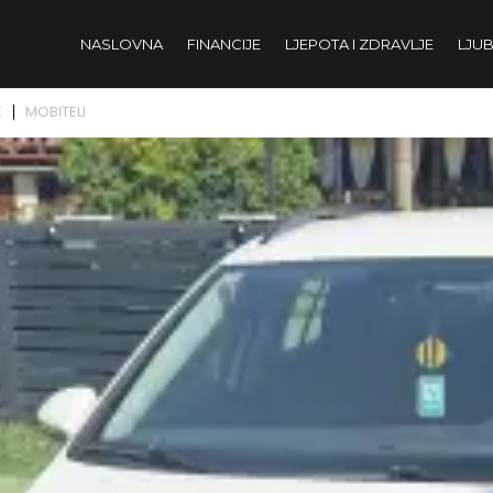
NASLOVNA
FINANCIJE
LJEPOTA I ZDRAVLJE
LJUB