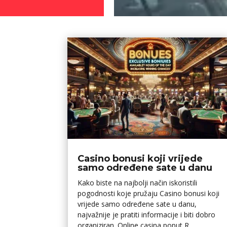
Casino bonusi koji vrijede
samo određene sate u danu
Kako biste na najbolji način iskoristili
pogodnosti koje pružaju Casino bonusi koji
vrijede samo određene sate u danu,
najvažnije je pratiti informacije i biti dobro
organiziran. Online casina poput R