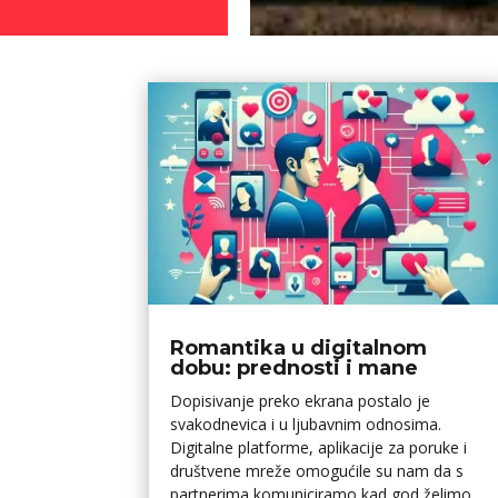
Romantika u digitalnom
dobu: prednosti i mane
Dopisivanje preko ekrana postalo je
svakodnevica i u ljubavnim odnosima.
Digitalne platforme, aplikacije za poruke i
društvene mreže omogućile su nam da s
partnerima komuniciramo kad god želimo,