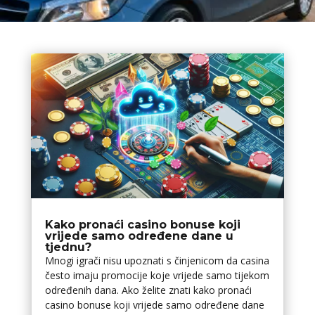
Kako pronaći casino bonuse koji
vrijede samo određene dane u
tjednu?
Mnogi igrači nisu upoznati s činjenicom da casina
često imaju promocije koje vrijede samo tijekom
određenih dana. Ako želite znati kako pronaći
casino bonuse koji vrijede samo određene dane