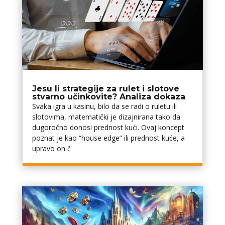
Jesu li strategije za rulet i slotove
stvarno učinkovite? Analiza dokaza
Svaka igra u kasinu, bilo da se radi o ruletu ili
slotovima, matematički je dizajnirana tako da
dugoročno donosi prednost kući. Ovaj koncept
poznat je kao “house edge” ili prednost kuće, a
upravo on č