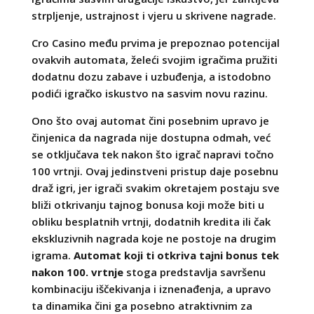
strpljenje, ustrajnost i vjeru u skrivene nagrade.
Cro Casino među prvima je prepoznao potencijal
ovakvih automata, želeći svojim igračima pružiti
dodatnu dozu zabave i uzbuđenja, a istodobno
podići igračko iskustvo na sasvim novu razinu.
Ono što ovaj automat čini posebnim upravo je
činjenica da nagrada nije dostupna odmah, već
se otključava tek nakon što igrač napravi točno
100 vrtnji. Ovaj jedinstveni pristup daje posebnu
draž igri, jer igrači svakim okretajem postaju sve
bliži otkrivanju tajnog bonusa koji može biti u
obliku besplatnih vrtnji, dodatnih kredita ili čak
ekskluzivnih nagrada koje ne postoje na drugim
igrama.
Automat koji ti otkriva tajni bonus tek
nakon 100. vrtnje
stoga predstavlja savršenu
kombinaciju iščekivanja i iznenađenja, a upravo
ta dinamika čini ga posebno atraktivnim za