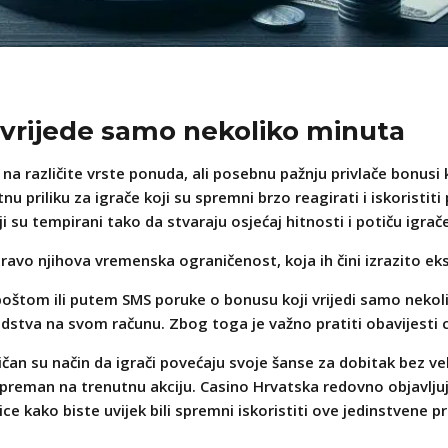
i vrijede samo nekoliko minuta
ze na različite vrste ponuda, ali posebnu pažnju privlače bonus
nu priliku za igrače koji su spremni brzo reagirati i iskorist
 su tempirani tako da stvaraju osjećaj hitnosti i potiču igrače
avo njihova vremenska ograničenost, koja ih čini izrazito ek
poštom ili putem SMS poruke o bonusu koji vrijedi samo nekoliko
edstva na svom računu. Zbog toga je važno pratiti obavijesti 
ičan su način da igrači povećaju svoje šanse za dobitak bez v
i spreman na trenutnu akciju. Casino Hrvatska redovno objavlj
ce kako biste uvijek bili spremni iskoristiti ove jedinstvene pri