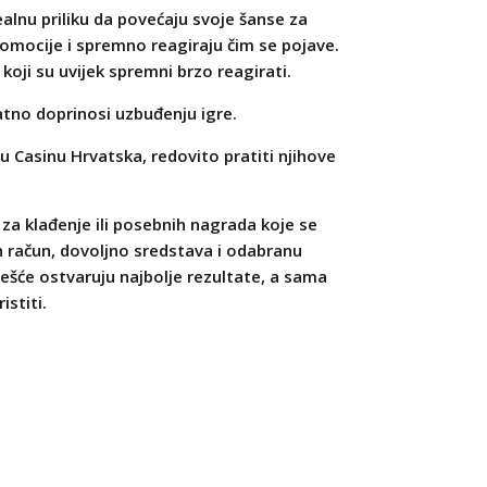
dealnu priliku da povećaju svoje šanse za
omocije i spremno reagiraju čim se pojave.
oji su uvijek spremni brzo reagirati.
tno doprinosi uzbuđenju igre.
n u Casinu Hrvatska, redovito pratiti njihove
 za klađenje ili posebnih nagrada koje se
 račun, dovoljno sredstava i odabranu
češće ostvaruju najbolje rezultate, a sama
stiti.