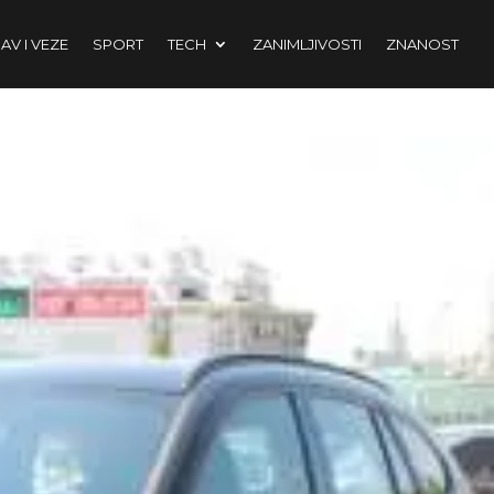
AV I VEZE
SPORT
TECH
ZANIMLJIVOSTI
ZNANOST