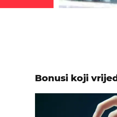
Bonusi koji vrij