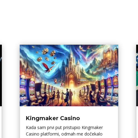
Kingmaker Casino
Kada sam prvi put pristupio Kingmaker
Casino platformi, odmah me dočekalo