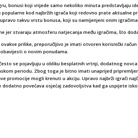
 igru, bonusi koji vrijede samo nekoliko minuta predstavljaju i
opularne kod najbržih igrača koji redovno prate aktualne pr
upravo takvu vrstu bonusa, koji su namijenjeni onim igračima k
ne jer stvaraju atmosferu natjecanja među igračima, što doda
i ovakve prilike, preporučljivo je imati otvoren korisnički raču
je obavijesti o novim ponudama.
često se pojavljuju u obliku besplatnih vrtnji, dodatnog novca
kom periodu. Zbog toga je bitno imati unaprijed pripremljen
e promocije mogli krenuti u akciju. Upravo najbrži igrači naj
e dodatno povećava osjećaj zadovoljstva kad ga uspijete iskori