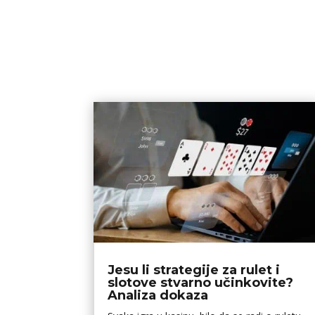
Jesu li strategije za rulet i
slotove stvarno učinkovite?
Analiza dokaza