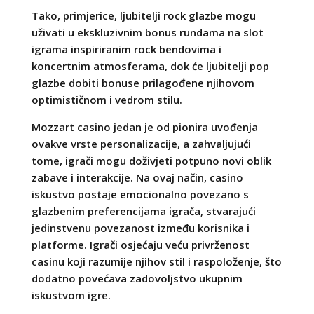
Tako, primjerice, ljubitelji rock glazbe mogu
uživati u ekskluzivnim bonus rundama na slot
igrama inspiriranim rock bendovima i
koncertnim atmosferama, dok će ljubitelji pop
glazbe dobiti bonuse prilagođene njihovom
optimističnom i vedrom stilu.
Mozzart casino jedan je od pionira uvođenja
ovakve vrste personalizacije, a zahvaljujući
tome, igrači mogu doživjeti potpuno novi oblik
zabave i interakcije. Na ovaj način, casino
iskustvo postaje emocionalno povezano s
glazbenim preferencijama igrača, stvarajući
jedinstvenu povezanost između korisnika i
platforme. Igrači osjećaju veću privrženost
casinu koji razumije njihov stil i raspoloženje, što
dodatno povećava zadovoljstvo ukupnim
iskustvom igre.