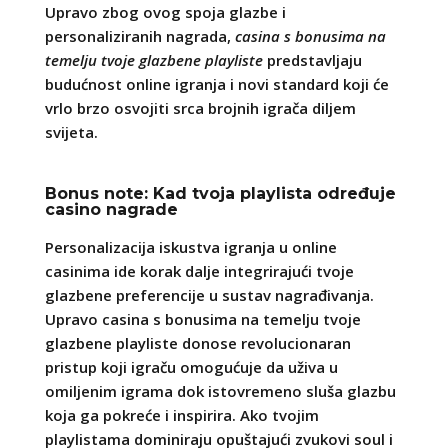
Upravo zbog ovog spoja glazbe i
personaliziranih nagrada,
casina s bonusima na
temelju tvoje glazbene playliste
predstavljaju
budućnost online igranja i novi standard koji će
vrlo brzo osvojiti srca brojnih igrača diljem
svijeta.
Bonus note: Kad tvoja playlista određuje
casino nagrade
Personalizacija iskustva igranja u online
casinima ide korak dalje integrirajući tvoje
glazbene preferencije u sustav nagrađivanja.
Upravo casina s bonusima na temelju tvoje
glazbene playliste donose revolucionaran
pristup koji igraču omogućuje da uživa u
omiljenim igrama dok istovremeno sluša glazbu
koja ga pokreće i inspirira. Ako tvojim
playlistama dominiraju opuštajući zvukovi soul i