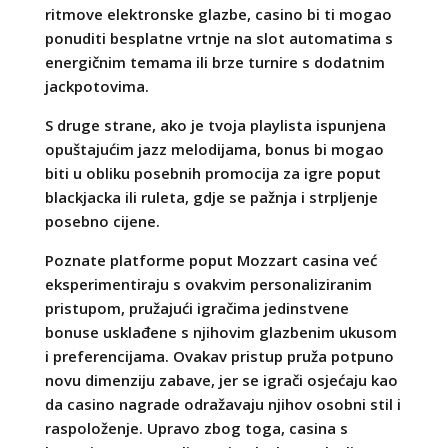
ritmove elektronske glazbe, casino bi ti mogao
ponuditi besplatne vrtnje na slot automatima s
energičnim temama ili brze turnire s dodatnim
jackpotovima.
S druge strane, ako je tvoja playlista ispunjena
opuštajućim jazz melodijama, bonus bi mogao
biti u obliku posebnih promocija za igre poput
blackjacka ili ruleta, gdje se pažnja i strpljenje
posebno cijene.
Poznate platforme poput Mozzart casina već
eksperimentiraju s ovakvim personaliziranim
pristupom, pružajući igračima jedinstvene
bonuse usklađene s njihovim glazbenim ukusom
i preferencijama. Ovakav pristup pruža potpuno
novu dimenziju zabave, jer se igrači osjećaju kao
da casino nagrade odražavaju njihov osobni stil i
raspoloženje. Upravo zbog toga, casina s