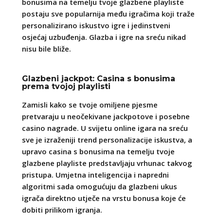
bonusima na temelju tvoje glazbene playliste
postaju sve popularnija među igračima koji traže
personalizirano iskustvo igre i jedinstveni
osjećaj uzbuđenja. Glazba i igre na sreću nikad
nisu bile bliže.
Glazbeni jackpot: Casina s bonusima
prema tvojoj playlisti
Zamisli kako se tvoje omiljene pjesme
pretvaraju u neočekivane jackpotove i posebne
casino nagrade. U svijetu online igara na sreću
sve je izraženiji trend personalizacije iskustva, a
upravo casina s bonusima na temelju tvoje
glazbene playliste predstavljaju vrhunac takvog
pristupa. Umjetna inteligencija i napredni
algoritmi sada omogućuju da glazbeni ukus
igrača direktno utječe na vrstu bonusa koje će
dobiti prilikom igranja.