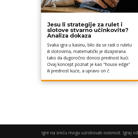
Jesu li strategije za rulet i
slotove stvarno učinkovite?
Analiza dokaza
Svaka igra u kasinu, bilo da se radi o ruletu
ili slotovima, matematički je dizajnirana
tako da dugoročno donosi prednost kući.
Ovaj koncept poznat je kao “house edge”
ili prednost kuće, a upravo on č
Igre na sreću mogu uzrokovati ovisnost. Igraj 