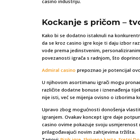
casino industriju.
Kockanje s pričom – tvo
Kako bi se dodatno istaknuli na konkurentno
da se kroz casino igre koje ti daju izbor r
vode prema jedinstvenim, personaliziranim 
povezanosti igrača s radnjom, što doprinos
Admiral casino
prepoznao je potencijal ov
U njihovom asortimanu igrači mogu pronaći v
različite dodatne bonuse i iznenađenja tije
nije isti, već se mijenja ovisno o izborima k
Upravo zbog mogućnosti donošenja vlastitih
igranjem. Ovakav koncept igre daje potpuno
casino ovime pokazuje svoju usmjerenost n
prilagođavajući novim zahtjevima tržišta.
Tagovi:
Rizik igre
,
Skrivena karta
,
Sretni Do