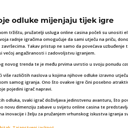
je odluke mijenjaju tijek igre
m tržištu, pružatelji usluga online casina počeli su unositi e
azvoja radnje igračima omogućuje da sami utječu na priču, dono
završecima. Takav pristup ne samo da povećava uzbuđenje tije
i većoj angažiranosti i zadovoljstvu igranjem.
og novog trenda te je među prvima uvrstio u svoju ponudu
ca
iše različitih naslova u kojima njihove odluke izravno utječu n
kom samog igranja. Ono što ovakve igre čini posebno atraktivn
oje pojedini igrač napravi.
 odluka, svaki igrač doživljava jedinstvenu avanturu, što po
 novu dimenziju zabave u svijetu online casina te predstavlj
a inovacije i želju za pružanjem vrhunskog iskustva igranja 
bitak
,
Tajanstveni jackpot