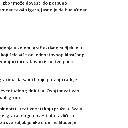
ki izbor može dovesti do potpuno
arnost takvih igara, jasno je da budućnost
ađenja u kojem igrač aktivno sudjeluje u
 koji žele više od jednostavnog klasičnog
stvarajući interaktivno iskustvo puno
gračima da sami biraju putanju radnje.
a eventualnog dobitka. Ovaj inovativan
 nad igrom.
alnosti i kreativnosti koju pružaju. Svaki
uke igrača mogu dovesti do različitih
a sve zaljubljenike u online klađenje i