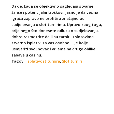
Dakle, kada se objektivno sagledaju stvarne
šanse i potencijalni troškovi, jasno je da većina
igrača zapravo ne profitira značajno od
sudjelovanja u slot turnirima. Upravo zbog toga,
prije nego što donesete odluku o sudjelovanju,
dobro razmotrite da li su turniri u slotovima
stvarno isplativi za vas osobno ili je bolje
usmjeriti svoj novac i vrijeme na druge oblike
zabave u casinu.
Tagovi:
Isplativost turnira
,
Slot turniri