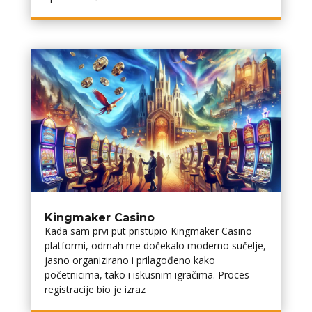
Kingmaker Casino
Kada sam prvi put pristupio Kingmaker Casino
platformi, odmah me dočekalo moderno sučelje,
jasno organizirano i prilagođeno kako
početnicima, tako i iskusnim igračima. Proces
registracije bio je izraz