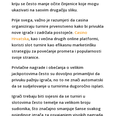
kriju se često manje očite činjenice koje mogu
ukazivati na sasvim drugačiju sliku.
Prije svega, važno je razumjeti da casina
organiziraju turnire prvenstveno kako bi privukla
nove igrače i zadržala postojeće.
Casino
Hrvatska
, kao i većina drugih online platformi,
koristi slot turnire kao efikasnu marketinšku
strategiju za povećanje prometa i popularnosti
svoje stranice.
Privlačne nagrade i obećanja o velikim
jackpotovima često su dovoljno primamljivi da
privuku pažnju igrača, no to ne znači automatski
da se sudjelovanje u turnirima dugoročno isplati.
Igrači trebaju biti svjesni da se turniri u
slotovima često temelje na velikom broju
sudionika, što značajno smanjuje šanse svakog
pojedinog igrača za osvajanjem visokih nagrada.