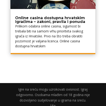
Online casina dostupna hrvatskim
igračima – zakoni, pravila i ponuda
Prilikom odabira online casina, sigurnost bi
trebala biti na samom vrhu prioriteta svakog
igrača iz Hrvatske. Prvo na što treba obratiti
pozornost je valjana licenca. Online casina
dostupna hrvatskim
Igre na sreću mogu uzrokovati ovisnost. Igraj
odgovorno. Osobama mlađim od 18 godina nije
dozvoljeno sudjelovanje u igrama na sreću.
18+