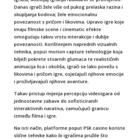
Danas igrači žele više od pukog prelaska razina i
skupljanja bodova; žele emocionalnu
povezanost s pričom i likovima. Upravo igre koje
imaju filmske scene i cinematic efekte
omogućuju takvu vrstu interakcije i dublje
povezanosti. Korištenjem naprednih vizualnih
tehnika, poput motion capture tehnologije koja
bilježi pokrete stvarnih glumaca te realističnih
animacija lica i okoliša, igrači se lako povežu s
likovima i pričom igre, osjećajući njihove emocije
i proživljavajući njihove avanture.
Takav pristup mijenja percepciju videoigara od
jednostavne zabave do sofisticiranih
interaktivnih narativa, zamućujući granicu
između filma i igre.
Na isti način, platforme poput PSK casino koriste
slične tehnike kako bi igračima pružile što