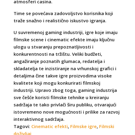
atmosferi casina.
Time se povećava zadovoljstvo korisnika koji
traže snažno i realistično iskustvo igranja.
U suvremenoj gaming industriji, igre koje imaju
filmske scene i cinematic efekte imaju ključnu
ulogu u stvaranju prepoznatljivosti i
konkurentnosti na tržištu. Veliki budžeti,
angažiranje poznatih glumaca, redatelja i
skladatelja te inzistiranje na vrhunskoj grafici i
detaljima čine takve igre proizvodima visoke
kvalitete koji mogu konkurirati filmskoj
industriji. Upravo zbog toga, gaming industrija
sve češće koristi filmske tehnike u kreiranju
sadržaja te tako privlači širu publiku, otvarajući
istovremeno nove mogućnosti i prilike za razvoj
interaktivnog sadržaja.
Tagovi:
Cinematic efekti
,
Filmske igre
,
Filmski
doživljaj