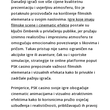
Današnji igrači sve više cijene kvalitetnu
prezentaciju i uvjerljivu atmosferu, što je
potaknulo proizvođače na korištenje filmskih
elemenata u svojim naslovima.
Igre koje imaju
filmske scene i cinematic efekte
postale su
ključni čimbenik u privlačenju publike, jer pružaju
iznimno realističnu i impresivnu atmosferu te
omogućuju emocionalno povezivanje s likovima i
pričom. Takav pristup nije samo ograničen na
akcijske igre ili avanture; čak su i sportske
simulacije, strategije te online platforme poput
PSK casino prepoznale važnost filmskih
elemenata i vizualnih efekata kako bi privukle i
zadržale pažnju igrača.
Primjerice, PSK casino svoje igre obogaćuje
cinematic animacijama i vizualno atraktivnim
efektima kako bi korisnicima pružio osjećaj
uzbuđenja i realističnosti, približavajući ih pravoj