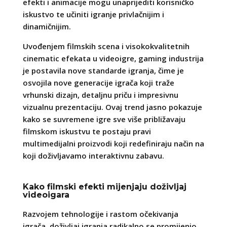
efekti i animacije mogu unaprijediti korisničko
iskustvo te učiniti igranje privlačnijim i
dinamičnijim.
Uvođenjem filmskih scena i visokokvalitetnih
cinematic efekata u videoigre, gaming industrija
je postavila nove standarde igranja, čime je
osvojila nove generacije igrača koji traže
vrhunski dizajn, detaljnu priču i impresivnu
vizualnu prezentaciju. Ovaj trend jasno pokazuje
kako se suvremene igre sve više približavaju
filmskom iskustvu te postaju pravi
multimedijalni proizvodi koji redefiniraju način na
koji doživljavamo interaktivnu zabavu.
Kako filmski efekti mijenjaju doživljaj
videoigara
Razvojem tehnologije i rastom očekivanja
igrača, doživljaj igranja radikalno se promijenio.