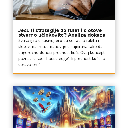
Jesu li strategije za rulet i slotove
stvarno učinkovite? Analiza dokaza
Svaka igra u kasinu, bilo da se radi o ruletu ili
slotovima, matematički je dizajnirana tako da
dugoročno donosi prednost kući. Ovaj koncept
poznat je kao “house edge” ili prednost kuće, a
upravo on č