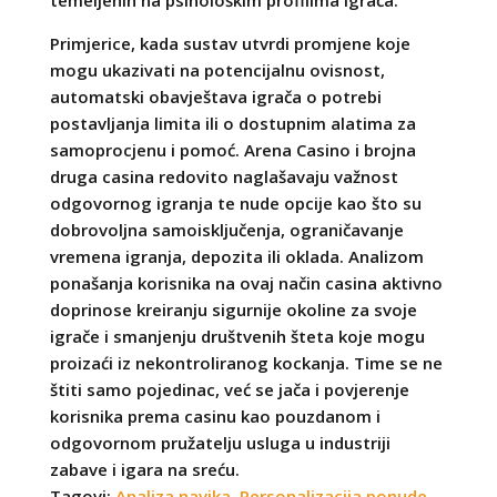
Primjerice, kada sustav utvrdi promjene koje
mogu ukazivati na potencijalnu ovisnost,
automatski obavještava igrača o potrebi
postavljanja limita ili o dostupnim alatima za
samoprocjenu i pomoć. Arena Casino i brojna
druga casina redovito naglašavaju važnost
odgovornog igranja te nude opcije kao što su
dobrovoljna samoisključenja, ograničavanje
vremena igranja, depozita ili oklada. Analizom
ponašanja korisnika na ovaj način casina aktivno
doprinose kreiranju sigurnije okoline za svoje
igrače i smanjenju društvenih šteta koje mogu
proizaći iz nekontroliranog kockanja. Time se ne
štiti samo pojedinac, već se jača i povjerenje
korisnika prema casinu kao pouzdanom i
odgovornom pružatelju usluga u industriji
zabave i igara na sreću.
Tagovi:
Analiza navika
,
Personalizacija ponude
,