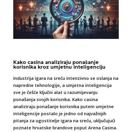
Kako casina analiziraju ponašanje
korisnika kroz umjetnu inteligenciju
Industrija igara na sreću intenzivno se oslanja na
napredne tehnologije, a umjetna inteligencija
sve je češće ključni alat u razumijevanju
ponašanja svojih korisnika. Kako casina
analiziraju ponašanje korisnika putem umjetne
inteligencije postalo je jedno od najvažnijih
pitanja za ugostitelje igara na sreću, uključujući
poznate hrvatske brandove poput Arena Casina.