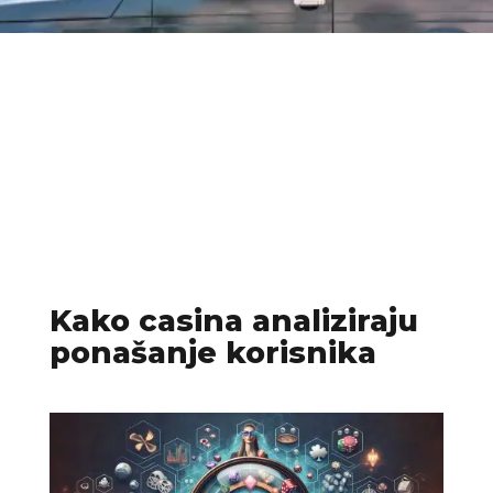
Kako casina analiziraju
ponašanje korisnika