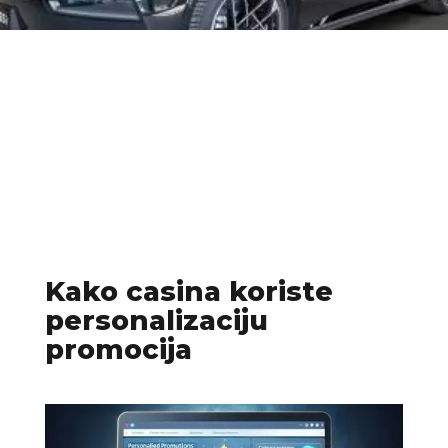
Kako casina koriste
personalizaciju
promocija