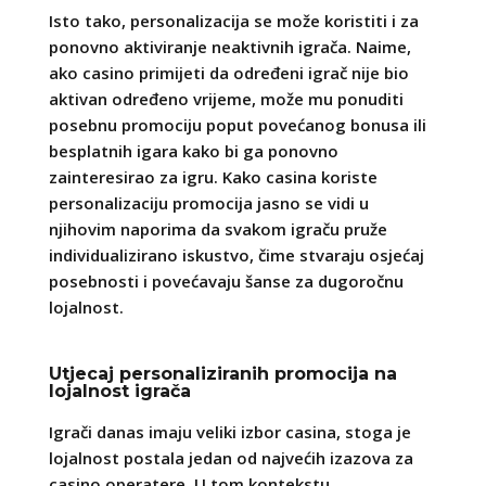
Isto tako, personalizacija se može koristiti i za
ponovno aktiviranje neaktivnih igrača. Naime,
ako casino primijeti da određeni igrač nije bio
aktivan određeno vrijeme, može mu ponuditi
posebnu promociju poput povećanog bonusa ili
besplatnih igara kako bi ga ponovno
zainteresirao za igru. Kako casina koriste
personalizaciju promocija jasno se vidi u
njihovim naporima da svakom igraču pruže
individualizirano iskustvo, čime stvaraju osjećaj
posebnosti i povećavaju šanse za dugoročnu
lojalnost.
Utjecaj personaliziranih promocija na
lojalnost igrača
Igrači danas imaju veliki izbor casina, stoga je
lojalnost postala jedan od najvećih izazova za
casino operatere. U tom kontekstu,