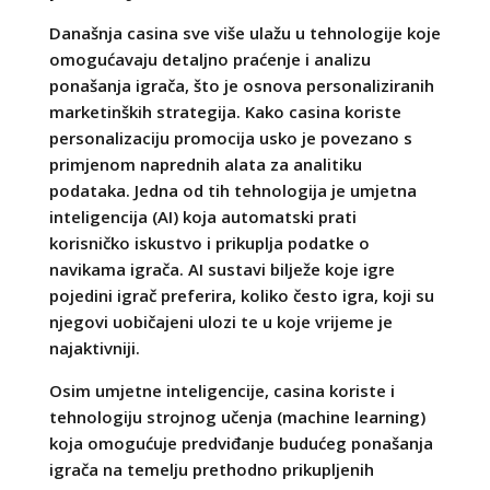
Današnja casina sve više ulažu u tehnologije koje
omogućavaju detaljno praćenje i analizu
ponašanja igrača, što je osnova personaliziranih
marketinških strategija. Kako casina koriste
personalizaciju promocija usko je povezano s
primjenom naprednih alata za analitiku
podataka. Jedna od tih tehnologija je umjetna
inteligencija (AI) koja automatski prati
korisničko iskustvo i prikuplja podatke o
navikama igrača. AI sustavi bilježe koje igre
pojedini igrač preferira, koliko često igra, koji su
njegovi uobičajeni ulozi te u koje vrijeme je
najaktivniji.
Osim umjetne inteligencije, casina koriste i
tehnologiju strojnog učenja (machine learning)
koja omogućuje predviđanje budućeg ponašanja
igrača na temelju prethodno prikupljenih