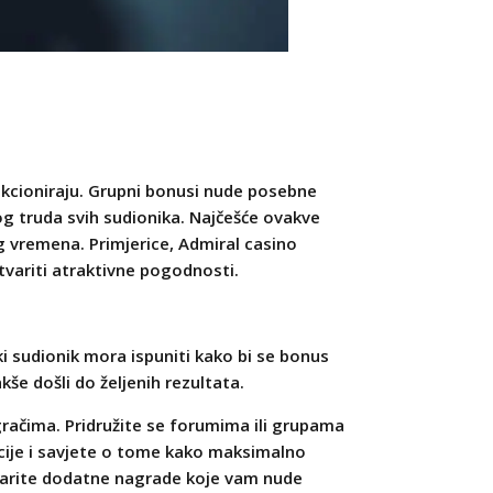
unkcioniraju. Grupni bonusi nude posebne
kog truda svih sudionika. Najčešće ovakve
og vremena. Primjerice, Admiral casino
stvariti atraktivne pogodnosti.
i sudionik mora ispuniti kako bi se bonus
še došli do željenih rezultata.
igračima. Pridružite se forumima ili grupama
cije i savjete o tome kako maksimalno
stvarite dodatne nagrade koje vam nude