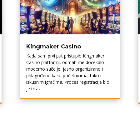
Kingmaker Casino
Kada sam prvi put pristupio Kingmaker
Casino platformi, odmah me dočekalo
moderno sučelje, jasno organizirano i
prilagođeno kako početnicima, tako i
iskusnim igračima. Proces registracije bio
je izraz