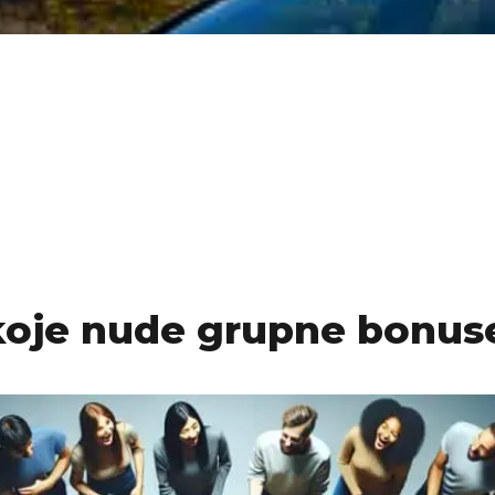
 koje nude grupne bonus