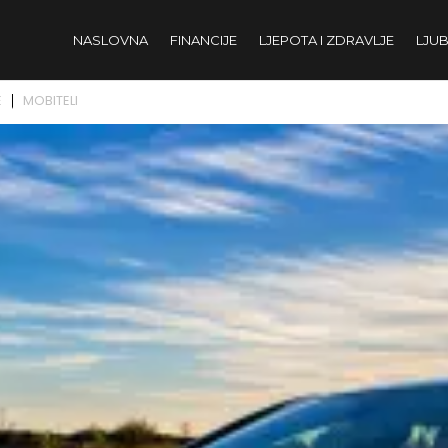
NASLOVNA
FINANCIJE
LJEPOTA I ZDRAVLJE
LJUB