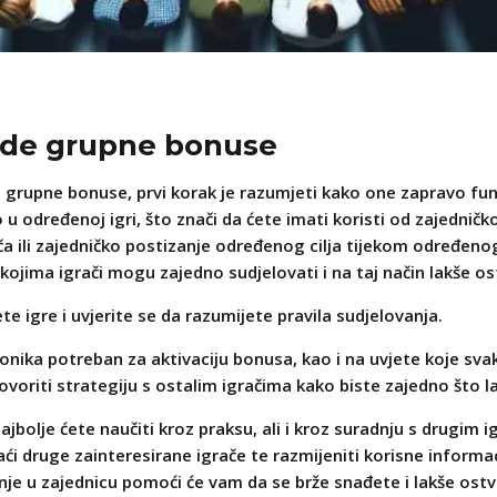
nude grupne bonuse
ju grupne bonuse, prvi korak je razumjeti kako one zapravo f
 u određenoj igri, što znači da ćete imati koristi od zajednič
ača ili zajedničko postizanje određenog cilja tijekom određen
 kojima igrači mogu zajedno sudjelovati i na taj način lakše o
te igre i uvjerite se da razumijete pravila sudjelovanja.
nika potreban za aktivaciju bonusa, kao i na uvjete koje svak
voriti strategiju s ostalim igračima kako biste zajedno što lak
ajbolje ćete naučiti kroz praksu, ali i kroz suradnju s drugim 
 druge zainteresirane igrače te razmijeniti korisne informa
vanje u zajednicu pomoći će vam da se brže snađete i lakše o