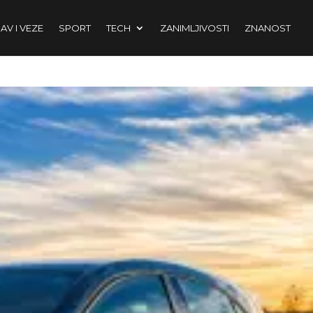
AV I VEZE
SPORT
TECH
ZANIMLJIVOSTI
ZNANOST