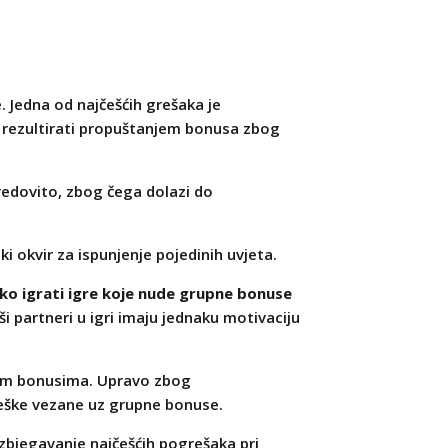
. Jedna od najčešćih grešaka je
e rezultirati propuštanjem bonusa zbog
.
 redovito, zbog čega dolazi do
i okvir za ispunjenje pojedinih uvjeta.
ko igrati igre koje nude grupne bonuse
i partneri u igri imaju jednaku motivaciju
pnim bonusima. Upravo zbog
greške vezane uz grupne bonuse.
izbjegavanje najčešćih pogrešaka pri