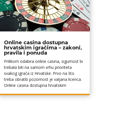
Online casina dostupna
hrvatskim igračima – zakoni,
pravila i ponuda
Prilikom odabira online casina, sigurnost bi
trebala biti na samom vrhu prioriteta
svakog igrača iz Hrvatske. Prvo na što
treba obratiti pozornost je valjana licenca.
Online casina dostupna hrvatskim