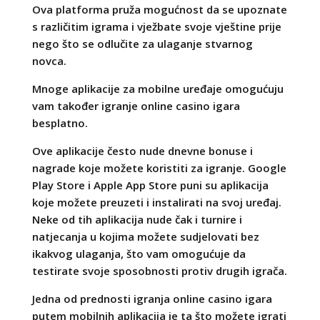
Ova platforma pruža mogućnost da se upoznate
s različitim igrama i vježbate svoje vještine prije
nego što se odlučite za ulaganje stvarnog
novca.
Mnoge aplikacije za mobilne uređaje omogućuju
vam također igranje online casino igara
besplatno.
Ove aplikacije često nude dnevne bonuse i
nagrade koje možete koristiti za igranje. Google
Play Store i Apple App Store puni su aplikacija
koje možete preuzeti i instalirati na svoj uređaj.
Neke od tih aplikacija nude čak i turnire i
natjecanja u kojima možete sudjelovati bez
ikakvog ulaganja, što vam omogućuje da
testirate svoje sposobnosti protiv drugih igrača.
Jedna od prednosti igranja online casino igara
putem mobilnih aplikacija je ta što možete igrati