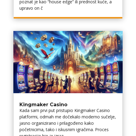
poznat je kao “house edge” ili prednost kuće, a
upravo on č
Kingmaker Casino
Kada sam prvi put pristupio Kingmaker Casino
platformi, odmah me dočekalo moderno sučelje,
jasno organizirano i prilagođeno kako
početnicima, tako i iskusnim igračima. Proces
registracije bio je izraz