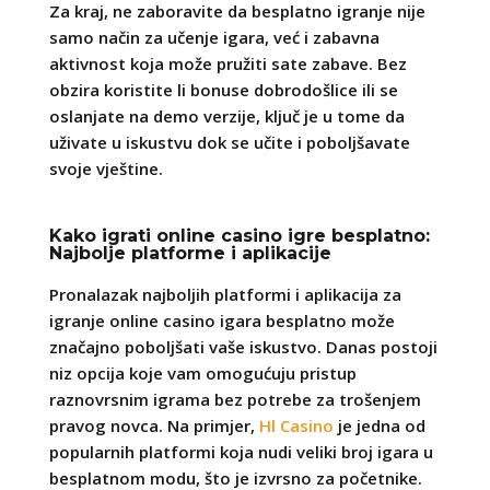
Za kraj, ne zaboravite da besplatno igranje nije
samo način za učenje igara, već i zabavna
aktivnost koja može pružiti sate zabave. Bez
obzira koristite li bonuse dobrodošlice ili se
oslanjate na demo verzije, ključ je u tome da
uživate u iskustvu dok se učite i poboljšavate
svoje vještine.
Kako igrati online casino igre besplatno:
Najbolje platforme i aplikacije
Pronalazak najboljih platformi i aplikacija za
igranje online casino igara besplatno može
značajno poboljšati vaše iskustvo. Danas postoji
niz opcija koje vam omogućuju pristup
raznovrsnim igrama bez potrebe za trošenjem
pravog novca. Na primjer,
Hl Casino
je jedna od
popularnih platformi koja nudi veliki broj igara u
besplatnom modu, što je izvrsno za početnike.