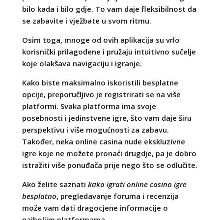
bilo kada i bilo gdje. To vam daje fleksibilnost da
se zabavite i vježbate u svom ritmu.
Osim toga, mnoge od ovih aplikacija su vrlo
korisnički prilagođene i pružaju intuitivno sučelje
koje olakšava navigaciju i igranje.
Kako biste maksimalno iskoristili besplatne
opcije, preporučljivo je registrirati se na više
platformi. Svaka platforma ima svoje
posebnosti i jedinstvene igre, što vam daje širu
perspektivu i više mogućnosti za zabavu.
Također, neka online casina nude ekskluzivne
igre koje ne možete pronaći drugdje, pa je dobro
istražiti više ponuđača prije nego što se odlučite.
Ako želite saznati
kako igrati online casino igre
besplatno
, pregledavanje foruma i recenzija
može vam dati dragocjene informacije o
najboljim platformama.