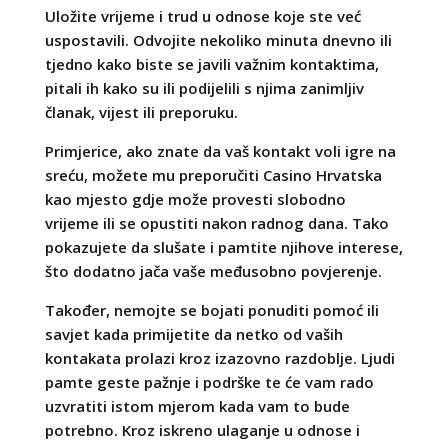
Uložite vrijeme i trud u odnose koje ste već
uspostavili. Odvojite nekoliko minuta dnevno ili
tjedno kako biste se javili važnim kontaktima,
pitali ih kako su ili podijelili s njima zanimljiv
članak, vijest ili preporuku.
Primjerice, ako znate da vaš kontakt voli igre na
sreću, možete mu preporučiti Casino Hrvatska
kao mjesto gdje može provesti slobodno
vrijeme ili se opustiti nakon radnog dana. Tako
pokazujete da slušate i pamtite njihove interese,
što dodatno jača vaše međusobno povjerenje.
Također, nemojte se bojati ponuditi pomoć ili
savjet kada primijetite da netko od vaših
kontakata prolazi kroz izazovno razdoblje. Ljudi
pamte geste pažnje i podrške te će vam rado
uzvratiti istom mjerom kada vam to bude
potrebno. Kroz iskreno ulaganje u odnose i