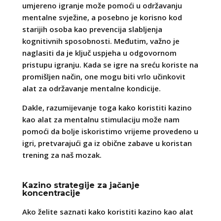
umjereno igranje može pomoći u održavanju
mentalne svježine, a posebno je korisno kod
starijih osoba kao prevencija slabljenja
kognitivnih sposobnosti. Međutim, važno je
naglasiti da je ključ uspjeha u odgovornom
pristupu igranju. Kada se igre na sreću koriste na
promišljen način, one mogu biti vrlo učinkovit
alat za održavanje mentalne kondicije.
Dakle, razumijevanje toga kako koristiti kazino
kao alat za mentalnu stimulaciju može nam
pomoći da bolje iskoristimo vrijeme provedeno u
igri, pretvarajući ga iz obične zabave u koristan
trening za naš mozak.
Kazino strategije za jačanje
koncentracije
Ako želite saznati kako koristiti kazino kao alat