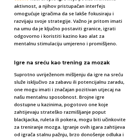
aktivnost, a njihov pristupačan interfejs
omogućuje igračima da se lakše fokusiraju i
razvijaju svoje strategije. Važno je pritom imati
na umu da je ključno postaviti granice, igrati
odgovorno i koristiti kazino kao alat za
mentalnu stimulaciju umjereno i promišljeno.
Igre na sreću kao trening za mozak
Suprotno uvriježenom mišljenju da igre na sreću
služe isključivo za zabavu ili potencijalnu zaradu,
one mogu imati i značajan pozitivan utjecaj na
našu mentalnu sposobnost. Brojne igre
dostupne u kazinima, pogotovo one koje
zahtijevaju strateško razmišljanje poput
blackjacka, ruleta ili pokera, mogu biti učinkovite
za treniranje mozga. Igranje ovih igara zahtijeva
od igrača stalnu pažnju, brzo donošenje odluka i