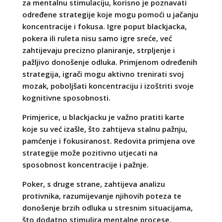
za mentalnu stimulaciju, korisno je poznavati
određene strategije koje mogu pomoći u jačanju
koncentracije i fokusa. Igre poput blackjacka,
pokera ili ruleta nisu samo igre sreće, već
zahtijevaju precizno planiranje, strpljenje i
pažljivo donošenje odluka. Primjenom određenih
strategija, igrači mogu aktivno trenirati svoj
mozak, poboljšati koncentraciju i izoštriti svoje
kognitivne sposobnosti.
Primjerice, u blackjacku je važno pratiti karte
koje su već izašle, što zahtijeva stalnu pažnju,
pamćenje i fokusiranost. Redovita primjena ove
strategije može pozitivno utjecati na
sposobnost koncentracije i pažnje.
Poker, s druge strane, zahtijeva analizu
protivnika, razumijevanje njihovih poteza te
donošenje brzih odluka u stresnim situacijama,
što dodatno stimulira mentalne procese.