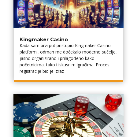
Kingmaker Casino
Kada sam prvi put pristupio Kingmaker Casino
platformi, odmah me dočekalo moderno sučelje,
jasno organizirano i prilagođeno kako
početnicima, tako i iskusnim igračima. Proces
registracije bio je izraz