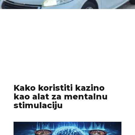
Kako koristiti kazino
kao alat za mentalnu
stimulaciju