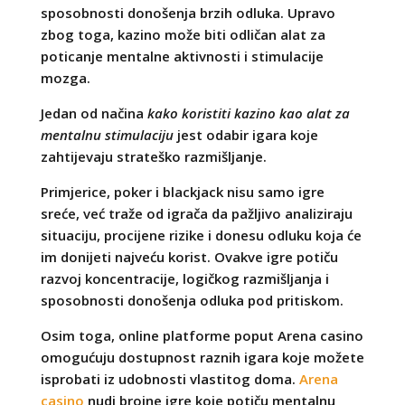
sposobnosti donošenja brzih odluka. Upravo
zbog toga, kazino može biti odličan alat za
poticanje mentalne aktivnosti i stimulacije
mozga.
Jedan od načina
kako koristiti kazino kao alat za
mentalnu stimulaciju
jest odabir igara koje
zahtijevaju strateško razmišljanje.
Primjerice, poker i blackjack nisu samo igre
sreće, već traže od igrača da pažljivo analiziraju
situaciju, procijene rizike i donesu odluku koja će
im donijeti najveću korist. Ovakve igre potiču
razvoj koncentracije, logičkog razmišljanja i
sposobnosti donošenja odluka pod pritiskom.
Osim toga, online platforme poput Arena casino
omogućuju dostupnost raznih igara koje možete
isprobati iz udobnosti vlastitog doma.
Arena
casino
nudi brojne igre koje potiču mentalnu