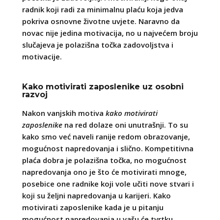
radnik koji radi za minimalnu plaću koja jedva
pokriva osnovne životne uvjete. Naravno da
novac nije jedina motivacija, no u najvećem broju
slučajeva je polazišna točka zadovoljstva i
motivacije.
Kako motivirati zaposlenike uz osobni
razvoj
Nakon vanjskih motiva
kako motivirati
zaposlenike
na red dolaze oni unutrašnji. To su
kako smo već naveli ranije redom obrazovanje,
mogućnost napredovanja i slično. Kompetitivna
plaća dobra je polazišna točka, no mogućnost
napredovanja ono je što će motivirati mnoge,
posebice one radnike koji vole učiti nove stvari i
koji su željni napredovanja u karijeri. Kako
motivirati zaposlenike kada je u pitanju
mogućnost napredovanja u vašu će tvrtku