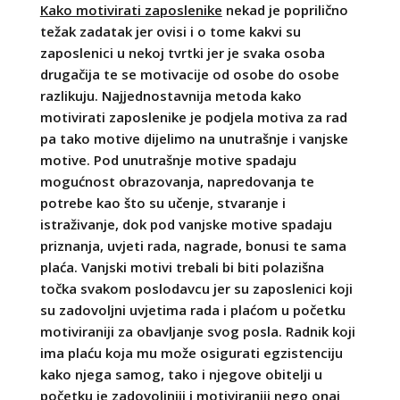
Kako motivirati zaposlenike
nekad je poprilično
težak zadatak jer ovisi i o tome kakvi su
zaposlenici u nekoj tvrtki jer je svaka osoba
drugačija te se motivacije od osobe do osobe
razlikuju. Najjednostavnija metoda kako
motivirati zaposlenike je podjela motiva za rad
pa tako motive dijelimo na unutrašnje i vanjske
motive. Pod unutrašnje motive spadaju
mogućnost obrazovanja, napredovanja te
potrebe kao što su učenje, stvaranje i
istraživanje, dok pod vanjske motive spadaju
priznanja, uvjeti rada, nagrade, bonusi te sama
plaća. Vanjski motivi trebali bi biti polazišna
točka svakom poslodavcu jer su zaposlenici koji
su zadovoljni uvjetima rada i plaćom u početku
motiviraniji za obavljanje svog posla. Radnik koji
ima plaću koja mu može osigurati egzistenciju
kako njega samog, tako i njegove obitelji u
početku je zadovoljniji i motiviraniji nego onaj