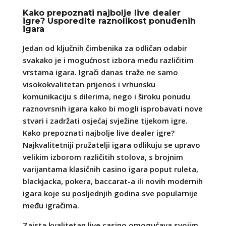
Kako prepoznati najbolje live dealer
igre? Usporedite raznolikost ponuđenih
igara
Jedan od ključnih čimbenika za odličan odabir
svakako je i mogućnost izbora među različitim
vrstama igara. Igrači danas traže ne samo
visokokvalitetan prijenos i vrhunsku
komunikaciju s dilerima, nego i široku ponudu
raznovrsnih igara kako bi mogli isprobavati nove
stvari i zadržati osjećaj svježine tijekom igre.
Kako prepoznati najbolje live dealer igre?
Najkvalitetniji pružatelji igara odlikuju se upravo
velikim izborom različitih stolova, s brojnim
varijantama klasičnih casino igara poput ruleta,
blackjacka, pokera, baccarat-a ili novih modernih
igara koje su posljednjih godina sve popularnije
među igračima.
Zaista kvalitetan live casino omogućava svojim