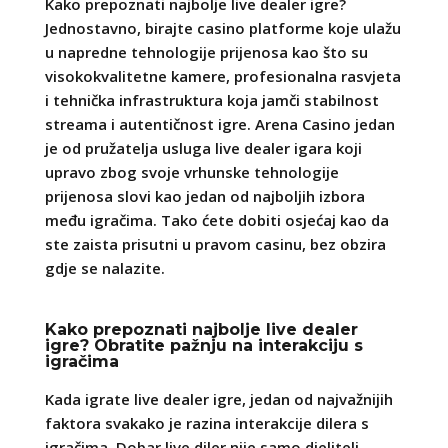
Kako prepoznati najbolje live dealer igre?
Jednostavno, birajte casino platforme koje ulažu
u napredne tehnologije prijenosa kao što su
visokokvalitetne kamere, profesionalna rasvjeta
i tehnička infrastruktura koja jamči stabilnost
streama i autentičnost igre. Arena Casino jedan
je od pružatelja usluga live dealer igara koji
upravo zbog svoje vrhunske tehnologije
prijenosa slovi kao jedan od najboljih izbora
među igračima. Tako ćete dobiti osjećaj kao da
ste zaista prisutni u pravom casinu, bez obzira
gdje se nalazite.
Kako prepoznati najbolje live dealer
igre? Obratite pažnju na interakciju s
igračima
Kada igrate live dealer igre, jedan od najvažnijih
faktora svakako je razina interakcije dilera s
igračima. Dobar live diler nije samo djelitelj