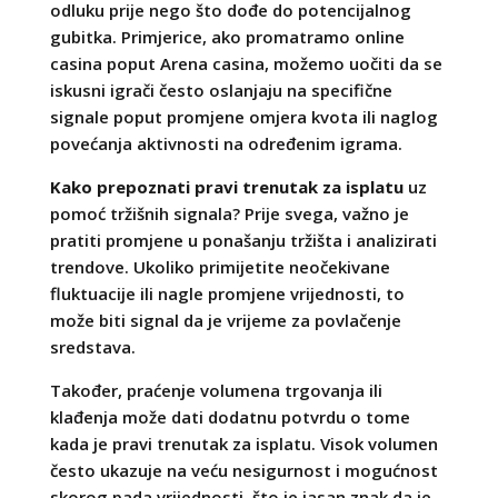
odluku prije nego što dođe do potencijalnog
gubitka. Primjerice, ako promatramo online
casina poput Arena casina, možemo uočiti da se
iskusni igrači često oslanjaju na specifične
signale poput promjene omjera kvota ili naglog
povećanja aktivnosti na određenim igrama.
Kako prepoznati pravi trenutak za isplatu
uz
pomoć tržišnih signala? Prije svega, važno je
pratiti promjene u ponašanju tržišta i analizirati
trendove. Ukoliko primijetite neočekivane
fluktuacije ili nagle promjene vrijednosti, to
može biti signal da je vrijeme za povlačenje
sredstava.
Također, praćenje volumena trgovanja ili
klađenja može dati dodatnu potvrdu o tome
kada je pravi trenutak za isplatu. Visok volumen
često ukazuje na veću nesigurnost i mogućnost
skorog pada vrijednosti, što je jasan znak da je