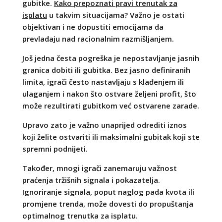
gubitke.
Kako prepoznati pravi trenutak za
isplatu
u takvim situacijama? Važno je ostati
objektivan i ne dopustiti emocijama da
prevladaju nad racionalnim razmišljanjem.
Još jedna česta pogreška je nepostavljanje jasnih
granica dobiti ili gubitka. Bez jasno definiranih
limita, igrači često nastavljaju s klađenjem ili
ulaganjem i nakon što ostvare željeni profit, što
može rezultirati gubitkom već ostvarene zarade.
Upravo zato je važno unaprijed odrediti iznos
koji želite ostvariti ili maksimalni gubitak koji ste
spremni podnijeti.
Također, mnogi igrači zanemaruju važnost
praćenja tržišnih signala i pokazatelja.
Ignoriranje signala, poput naglog pada kvota ili
promjene trenda, može dovesti do propuštanja
optimalnog trenutka za isplatu.