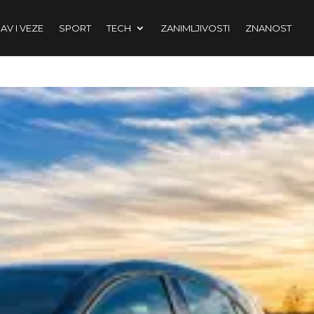
AV I VEZE
SPORT
TECH
ZANIMLJIVOSTI
ZNANOST