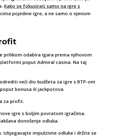
a.
Kako se fokusirati samo na igre s
dacima pojedine igre, a ne samo o njenom
ofit
ije prilikom odabira igara prema njihovom
platformi poput Admiral casina. Na taj
odrediti veći dio budžeta za igre s RTP-om
 poput bonusa ili jackpotova.
a za profit.
u nove igre s boljim povratom igračima.
olakšava donošenje odluka.
. Izbjegavajte impulzivne odluke i držite se