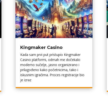
Kingmaker Casino
Kada sam prvi put pristupio Kingmaker
Casino platformi, odmah me dočekalo
moderno sučelje, jasno organizirano i
prilagođeno kako početnicima, tako i
iskusnim igračima. Proces registracije bio
je izraz