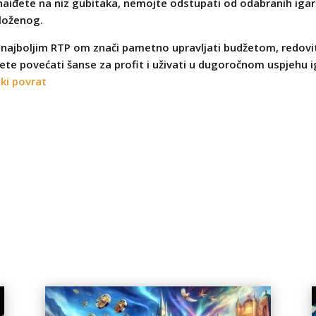
a naiđete na niz gubitaka, nemojte odstupati od odabranih ig
loženog.
 najboljim RTP om znači pametno upravljati budžetom, redovito
ete povećati šanse za profit i uživati u dugoročnom uspjehu i
ki povrat