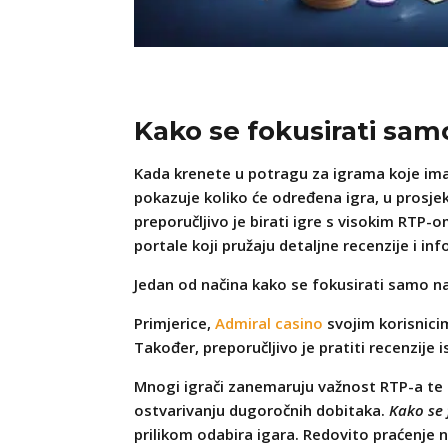
Kako se fokusirati sam
Kada krenete u potragu za igrama koje imaju 
pokazuje koliko će određena igra, u prosjek
preporučljivo je birati igre s visokim RTP-o
portale koji pružaju detaljne recenzije i in
Jedan od načina kako se fokusirati samo na
Primjerice,
Admiral casino
svojim korisnici
Također, preporučljivo je pratiti recenzije 
Mnogi igrači zanemaruju važnost RTP-a te s
ostvarivanju dugoročnih dobitaka.
Kako se 
prilikom odabira igara. Redovito praćenje 