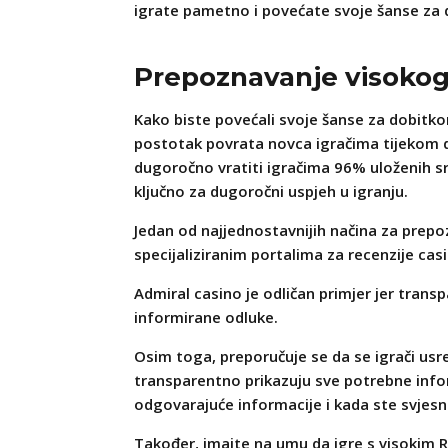
igrate pametno i povećate svoje šanse za 
Prepoznavanje visokog
Kako biste povećali svoje šanse za dobitko
postotak povrata novca igračima tijekom du
dugoročno vratiti igračima 96% uloženih s
ključno za dugoročni uspjeh u igranju.
Jedan od najjednostavnijih načina za prepoz
specijaliziranim portalima za recenzije cas
Admiral casino je odličan primjer jer tran
informirane odluke.
Osim toga, preporučuje se da se igrači usr
transparentno prikazuju sve potrebne infor
odgovarajuće informacije i kada ste svjes
Također, imajte na umu da igre s visokim R