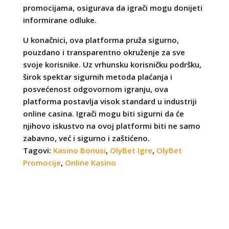
promocijama, osigurava da igrači mogu donijeti
informirane odluke.
U konačnici, ova platforma pruža sigurno,
pouzdano i transparentno okruženje za sve
svoje korisnike. Uz vrhunsku korisničku podršku,
širok spektar sigurnih metoda plaćanja i
posvećenost odgovornom igranju, ova
platforma postavlja visok standard u industriji
online casina. Igrači mogu biti sigurni da će
njihovo iskustvo na ovoj platformi biti ne samo
zabavno, već i sigurno i zaštićeno.
Tagovi:
Kasino Bonusi
,
OlyBet Igre
,
OlyBet
Promocije
,
Online Kasino