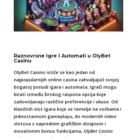
Raznovrsne Igre i Automati u OlyBet
Casinu
OlyBet Casino ističe se kao jedan od
najpopularnijih online casina zahvaljujući svojoj
bogatoj ponudi igara i automata. Igrači mogu
birati između širokog raspona opcija koje
zadovoljavaju različite preferencije i ukuse. Od
klasičnih slot igara koje se temelje na voćkama i
jednostavnom gameplayu, do modernih video
slotova s naprednim grafičkim dizajnom i
inovativnim bonus funkcijama,
OlyBet Casino