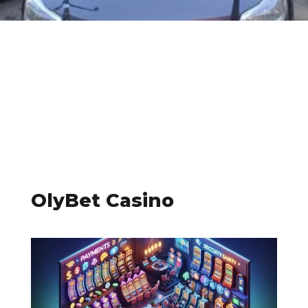
OlyBet Casino