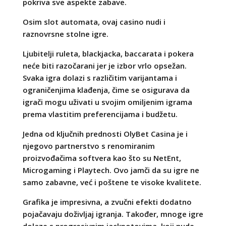
pokriva sve aspekte zabave.
Osim slot automata, ovaj casino nudi i
raznovrsne stolne igre.
Ljubitelji ruleta, blackjacka, baccarata i pokera
neće biti razočarani jer je izbor vrlo opsežan.
Svaka igra dolazi s različitim varijantama i
ograničenjima klađenja, čime se osigurava da
igrači mogu uživati u svojim omiljenim igrama
prema vlastitim preferencijama i budžetu.
Jedna od ključnih prednosti OlyBet Casina je i
njegovo partnerstvo s renomiranim
proizvođačima softvera kao što su NetEnt,
Microgaming i Playtech. Ovo jamči da su igre ne
samo zabavne, već i poštene te visoke kvalitete.
Grafika je impresivna, a zvučni efekti dodatno
pojačavaju doživljaj igranja. Također, mnoge igre
dolaze s progresivnim jackpotovima, koji nude