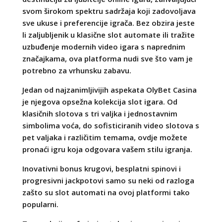
svom širokom spektru sadržaja koji zadovoljava
sve ukuse i preferencije igrača. Bez obzira jeste
li zaljubljenik u klasične slot automate ili tražite
uzbuđenje modernih video igara s naprednim
značajkama, ova platforma nudi sve što vam je
potrebno za vrhunsku zabavu.
Jedan od najzanimljivijih aspekata OlyBet Casina
je njegova opsežna kolekcija slot igara. Od
klasičnih slotova s tri valjka i jednostavnim
simbolima voća, do sofisticiranih video slotova s
pet valjaka i različitim temama, ovdje možete
pronaći igru koja odgovara vašem stilu igranja.
Inovativni bonus krugovi, besplatni spinovi i
progresivni jackpotovi samo su neki od razloga
zašto su slot automati na ovoj platformi tako
popularni.