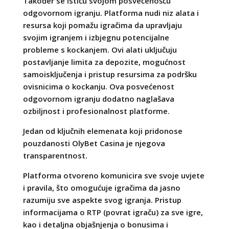
Također se ističu svojom posvećenošću
odgovornom igranju. Platforma nudi niz alata i
resursa koji pomažu igračima da upravljaju
svojim igranjem i izbjegnu potencijalne
probleme s kockanjem. Ovi alati uključuju
postavljanje limita za depozite, mogućnost
samoisključenja i pristup resursima za podršku
ovisnicima o kockanju. Ova posvećenost
odgovornom igranju dodatno naglašava
ozbiljnost i profesionalnost platforme.
Jedan od ključnih elemenata koji pridonose
pouzdanosti OlyBet Casina je njegova
transparentnost.
Platforma otvoreno komunicira sve svoje uvjete
i pravila, što omogućuje igračima da jasno
razumiju sve aspekte svog igranja. Pristup
informacijama o RTP (povrat igraču) za sve igre,
kao i detaljna objašnjenja o bonusima i