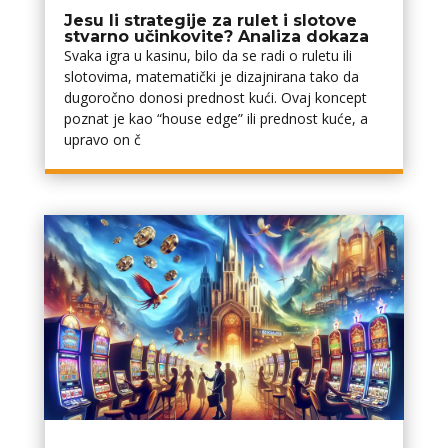
Jesu li strategije za rulet i slotove
stvarno učinkovite? Analiza dokaza
Svaka igra u kasinu, bilo da se radi o ruletu ili
slotovima, matematički je dizajnirana tako da
dugoročno donosi prednost kući. Ovaj koncept
poznat je kao “house edge” ili prednost kuće, a
upravo on č