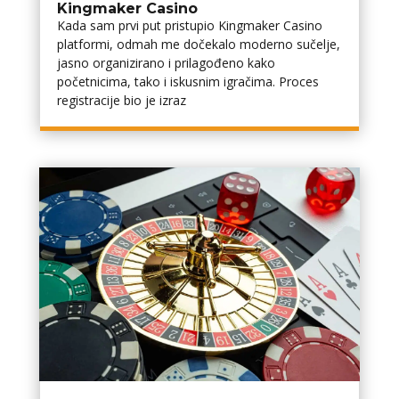
Kingmaker Casino
Kada sam prvi put pristupio Kingmaker Casino
platformi, odmah me dočekalo moderno sučelje,
jasno organizirano i prilagođeno kako
početnicima, tako i iskusnim igračima. Proces
registracije bio je izraz