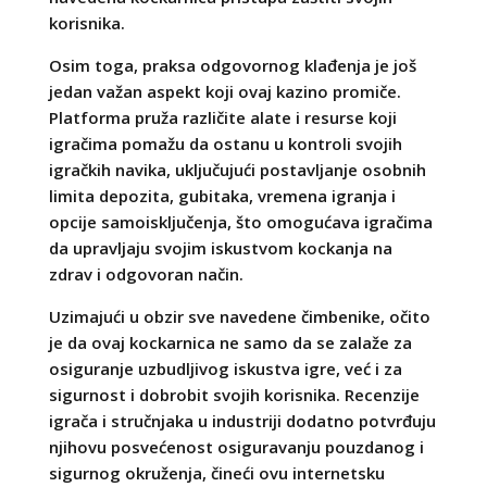
korisnika.
Osim toga, praksa odgovornog klađenja je još
jedan važan aspekt koji ovaj kazino promiče.
Platforma pruža različite alate i resurse koji
igračima pomažu da ostanu u kontroli svojih
igračkih navika, uključujući postavljanje osobnih
limita depozita, gubitaka, vremena igranja i
opcije samoisključenja, što omogućava igračima
da upravljaju svojim iskustvom kockanja na
zdrav i odgovoran način.
Uzimajući u obzir sve navedene čimbenike, očito
je da ovaj kockarnica ne samo da se zalaže za
osiguranje uzbudljivog iskustva igre, već i za
sigurnost i dobrobit svojih korisnika. Recenzije
igrača i stručnjaka u industriji dodatno potvrđuju
njihovu posvećenost osiguravanju pouzdanog i
sigurnog okruženja, čineći ovu internetsku