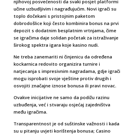
njihovoj posvećenosti da svaki posjet platformi
učine uzbudljivim i nagrađujućim. Novi igrači su
toplo dočekani s pristojnim paketom
dobrodošlice koji često kombinira bonus na prvi
depozit s dodatnim besplatnim vrtnjama, čime
se igračima daje solidan početak za istraživanje
širokog spektra igara koje kasino nudi.
Ne treba zanemariti ni činjenicu da određena
kockarnica redovito organizira turnire i
natjecanja s impresivnim nagradama, gdje igrači
mogu isprobati svoje vještine protiv drugih i
osvojiti značajne iznose bonusa ili pravi novac.
Ovakve inicijative ne samo da podižu razinu
uzbuđenja, već i stvaraju osjećaj zajedništva
među igračima.
Transparentnost je od suštinske važnosti i kada
su u pitanju uvjeti korištenja bonusa; Casino