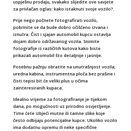
uspješnu prodaju, svakako slijedite ove savjete
za privlačan oglas: kako istaknuti svoje vozilo?.
Prije nego počnete fotografirati vozilo,
pobrinite se da bude dobro očišćeno izvana i
iznutra. Čist i sjajan automobil kupcu ostavlja
dojam dobro održavanog vozila. Snimite
fotografije iz različitih kutova kako biste
prikazali automobil što detaljnije i jasnije.
Posebnu pažnju obratite na unutrašnjost vozila;
uredna kabina, instrumentna ploča bez prašine i
čisti tepisi bit će veliki plus u očima
zainteresiranih kupaca.
Idealno vrijeme za fotografiranje je tijekom
dana, po mogućnosti uz prirodno osvjetljenje.
Time ćete izbjeći mutne ili tamne slike koje
često odbijaju potencijalne kupce. Ukoliko vozilo
ima dodatnu opremu ili neke specifične