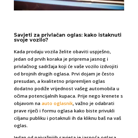
Savjeti za privlačan oglas: kako istaknuti
svoje vozilo?
Kada prodaju vozila želite obaviti uspješno,
jedan od prvih koraka je priprema jasnog i
privlačnog sadržaja koji će vaše vozilo izdvojiti
od brojnih drugih oglasa. Prvi dojam je često
presudan, a kvalitetno pripremljen oglas
dodatno podiže vrijednost vašeg automobila u
očima potencijalnih kupaca. Prije nego krenete s
objavom na
auto oglasnik
, važno je odabrati
prave riječi i formu oglasa kako biste privukli
ciljanu publiku i potaknuli ih da kliknu baš na vaš
oglas.
Jedan od najvažnijih savjeta je jasnoća oglasa.