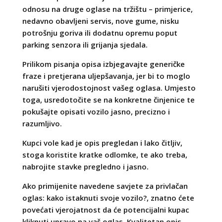
odnosu na druge oglase na tržištu – primjerice,
nedavno obavljeni servis, nove gume, nisku
potrošnju goriva ili dodatnu opremu poput
parking senzora ili grijanja sjedala.
Prilikom pisanja opisa izbjegavajte generičke
fraze i pretjerana uljepšavanja, jer bi to moglo
narušiti vjerodostojnost vašeg oglasa. Umjesto
toga, usredotočite se na konkretne činjenice te
pokušajte opisati vozilo jasno, precizno i
razumljivo.
Kupci vole kad je opis pregledan i lako čitljiv,
stoga koristite kratke odlomke, te ako treba,
nabrojite stavke pregledno i jasno.
Ako primijenite navedene savjete za privlačan
oglas: kako istaknuti svoje vozilo?, znatno ćete
povećati vjerojatnost da će potencijalni kupac
kliknuti upravo na vaš oglas. Kvalitetan opis