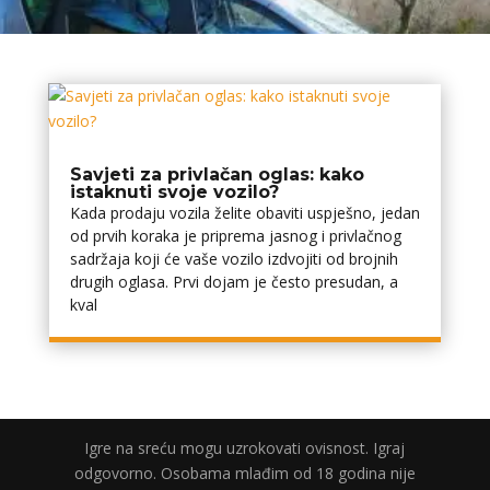
Savjeti za privlačan oglas: kako
istaknuti svoje vozilo?
Kada prodaju vozila želite obaviti uspješno, jedan
od prvih koraka je priprema jasnog i privlačnog
sadržaja koji će vaše vozilo izdvojiti od brojnih
drugih oglasa. Prvi dojam je često presudan, a
kval
Igre na sreću mogu uzrokovati ovisnost. Igraj
odgovorno. Osobama mlađim od 18 godina nije